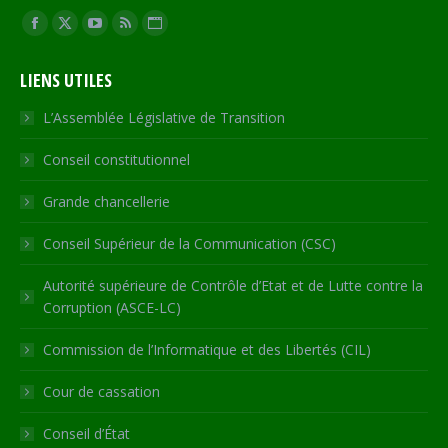
Trouvez nous sur :
Facebook
X
YouTube
RSS
Site
page
page
page
page
Web
LIENS UTILES
opens
opens
opens
opens
page
in
in
in
in
opens
L’Assemblée Législative de Transition
new
new
new
new
in
Conseil constitutionnel
window
window
window
window
new
window
Grande chancellerie
Conseil Supérieur de la Communication (CSC)
Autorité supérieure de Contrôle d’Etat et de Lutte contre la
Corruption (ASCE-LC)
Commission de l’Informatique et des Libertés (CIL)
Cour de cassation
Conseil d’État