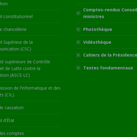
tion
Comptes-rendus Conseil
l constitutionnel
ministres
 chancellerie
Photothèque
l Supérieur de la
Vidéothèque
nication (CSC)
Cahiers de la Présidenc
té supérieure de Contrôle
Textes fondamentaux
 et de Lutte contre la
ption (ASCE-LC)
ssion de l’Informatique et des
és (CIL)
de cassation
l d’État
des comptes