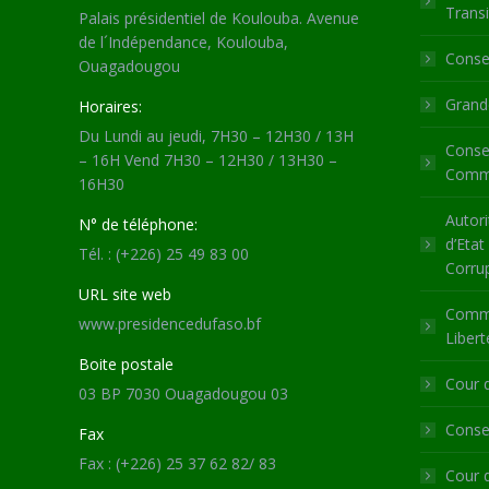
Transi
Palais présidentiel de Koulouba. Avenue
de l´Indépendance, Koulouba,
Consei
Ouagadougou
Grande
Horaires:
Du Lundi au jeudi, 7H30 – 12H30 / 13H
Consei
– 16H Vend 7H30 – 12H30 / 13H30 –
Commu
16H30
Autori
N° de téléphone:
d’Etat
Tél. : (+226) 25 49 83 00
Corru
URL site web
Commi
www.presidencedufaso.bf
Libert
Boite postale
Cour 
03 BP 7030 Ouagadougou 03
Consei
Fax
Fax : (+226) 25 37 62 82/ 83
Cour 