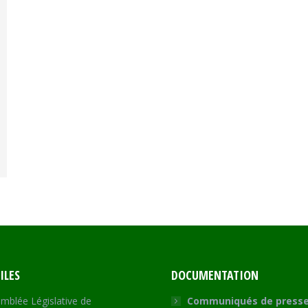
ILES
DOCUMENTATION
mblée Législative de
Communiqués de press