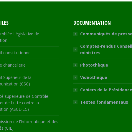
ILES
DOCUMENTATION
mblée Législative de
Communiqués de press
tion
Comptes-rendus Conseil
l constitutionnel
ministres
 chancellerie
Photothèque
l Supérieur de la
Vidéothèque
nication (CSC)
Cahiers de la Présidenc
té supérieure de Contrôle
Textes fondamentaux
 et de Lutte contre la
ption (ASCE-LC)
ssion de l’Informatique et des
és (CIL)