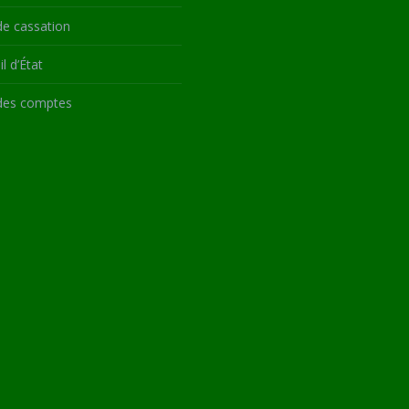
de cassation
l d’État
des comptes