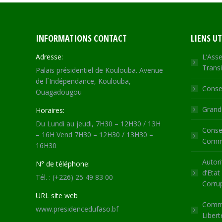
INFORMATIONS CONTACT
LIENS UT
Adresse:
L’Asse
Transi
Palais présidentiel de Koulouba. Avenue
de l´Indépendance, Koulouba,
Consei
Ouagadougou
Grande
Horaires:
Du Lundi au jeudi, 7H30 – 12H30 / 13H
Consei
– 16H Vend 7H30 – 12H30 / 13H30 –
Commu
16H30
Autori
N° de téléphone:
d’Etat
Tél. : (+226) 25 49 83 00
Corru
URL site web
Commi
www.presidencedufaso.bf
Libert