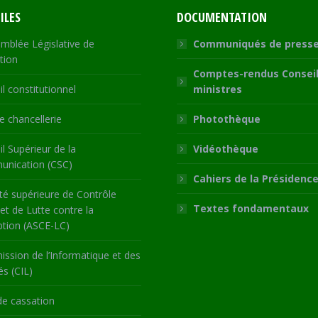
ILES
DOCUMENTATION
mblée Législative de
Communiqués de press
tion
Comptes-rendus Conseil
l constitutionnel
ministres
 chancellerie
Photothèque
l Supérieur de la
Vidéothèque
nication (CSC)
Cahiers de la Présidenc
té supérieure de Contrôle
Textes fondamentaux
 et de Lutte contre la
ption (ASCE-LC)
ssion de l’Informatique et des
és (CIL)
de cassation