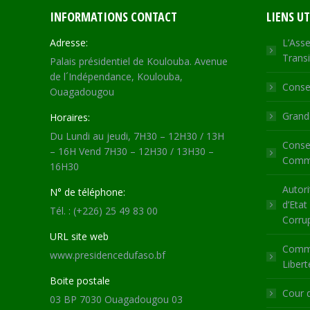
INFORMATIONS CONTACT
LIENS UT
Adresse:
L’Asse
Transi
Palais présidentiel de Koulouba. Avenue
de l´Indépendance, Koulouba,
Consei
Ouagadougou
Grande
Horaires:
Du Lundi au jeudi, 7H30 – 12H30 / 13H
Consei
– 16H Vend 7H30 – 12H30 / 13H30 –
Commu
16H30
Autori
N° de téléphone:
d’Etat
Tél. : (+226) 25 49 83 00
Corru
URL site web
Commi
www.presidencedufaso.bf
Libert
Boite postale
Cour 
03 BP 7030 Ouagadougou 03