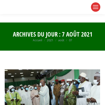
page
page
page
opens
opens
opens
in
in
in
new
new
new
window
window
window
ARCHIVES DU JOUR :
7 AOÛT 2021
Vous êtes ici :
Accueil
2021
août
07