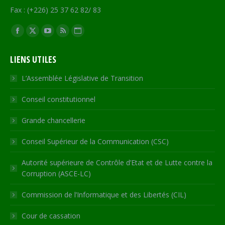
Fax : (+226) 25 37 62 82/ 83
Trouvez nous sur :
Facebook
X
YouTube
RSS
Site
page
page
page
page
Web
LIENS UTILES
opens
opens
opens
opens
page
in
in
in
in
opens
L’Assemblée Législative de Transition
new
new
new
new
in
Conseil constitutionnel
window
window
window
window
new
window
Grande chancellerie
Conseil Supérieur de la Communication (CSC)
Autorité supérieure de Contrôle d’Etat et de Lutte contre la
Corruption (ASCE-LC)
Commission de l’Informatique et des Libertés (CIL)
Cour de cassation