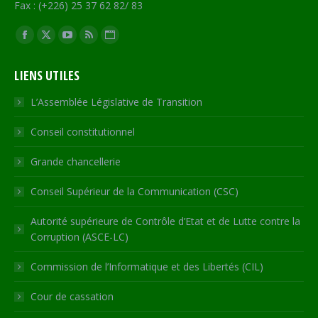
Fax : (+226) 25 37 62 82/ 83
Trouvez nous sur :
Facebook
X
YouTube
RSS
Site
page
page
page
page
Web
LIENS UTILES
opens
opens
opens
opens
page
in
in
in
in
opens
L’Assemblée Législative de Transition
new
new
new
new
in
Conseil constitutionnel
window
window
window
window
new
window
Grande chancellerie
Conseil Supérieur de la Communication (CSC)
Autorité supérieure de Contrôle d’Etat et de Lutte contre la
Corruption (ASCE-LC)
Commission de l’Informatique et des Libertés (CIL)
Cour de cassation