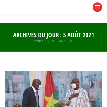
page
page
page
opens
opens
opens
in
in
in
new
new
new
window
window
window
ARCHIVES DU JOUR :
5 AOÛT 2021
Vous êtes ici :
Accueil
2021
août
05