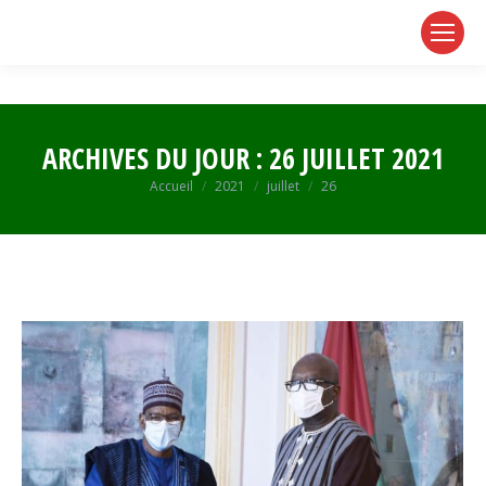
page
page
page
opens
opens
opens
in
in
in
new
new
new
window
window
window
ARCHIVES DU JOUR :
26 JUILLET 2021
Vous êtes ici :
Accueil
2021
juillet
26