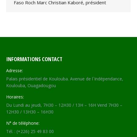
Faso Roch Marc Christian Kaboré, président
INFORMATIONS CONTACT
Adresse:
Palais présidentiel de Koulouba. Avenue de l´Indépendance,
Koulouba, Ouagadougou
Horaires:
Du Lundi au jeudi, 7H30 – 12H30 / 13H – 16H Vend 7H30 –
12H30 / 13H30 – 16H30
N° de téléphone:
Tél. : (+226) 25 49 83 00