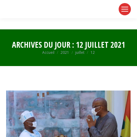
page
page
page
opens
opens
opens
in
in
in
new
new
new
window
window
window
ARCHIVES DU JOUR :
12 JUILLET 2021
Vous êtes ici :
Accueil
2021
juillet
12