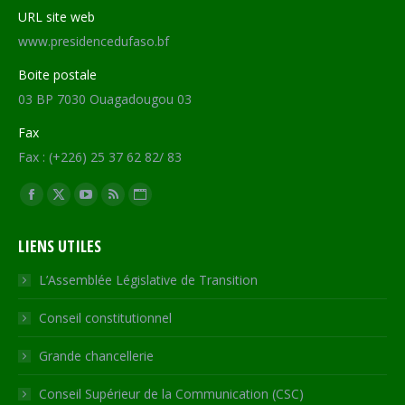
URL site web
www.presidencedufaso.bf
Boite postale
03 BP 7030 Ouagadougou 03
Fax
Fax : (+226) 25 37 62 82/ 83
Trouvez nous sur :
Facebook
X
YouTube
RSS
Site
page
page
page
page
Web
LIENS UTILES
opens
opens
opens
opens
page
in
in
in
in
opens
L’Assemblée Législative de Transition
new
new
new
new
in
Conseil constitutionnel
window
window
window
window
new
window
Grande chancellerie
Conseil Supérieur de la Communication (CSC)