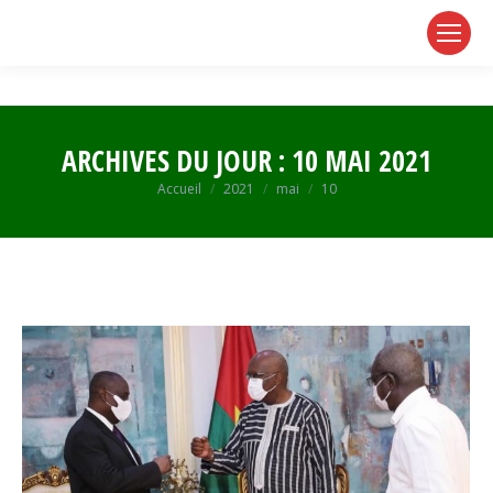
page
page
page
opens
opens
opens
in
in
in
new
new
new
window
window
window
ARCHIVES DU JOUR :
10 MAI 2021
Vous êtes ici :
Accueil
2021
mai
10