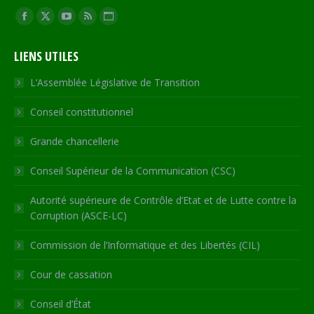
Trouvez nous sur :
Facebook
X
YouTube
RSS
Site
page
page
page
page
Web
LIENS UTILES
opens
opens
opens
opens
page
in
in
in
in
opens
L’Assemblée Législative de Transition
new
new
new
new
in
Conseil constitutionnel
window
window
window
window
new
window
Grande chancellerie
Conseil Supérieur de la Communication (CSC)
Autorité supérieure de Contrôle d’Etat et de Lutte contre la
Corruption (ASCE-LC)
Commission de l’Informatique et des Libertés (CIL)
Cour de cassation
Conseil d’État