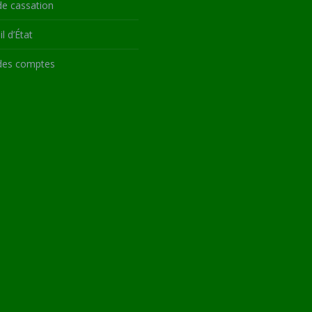
de cassation
l d’État
des comptes