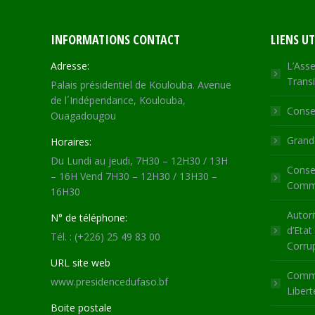
INFORMATIONS CONTACT
LIENS UT
Adresse:
L’Asse
Transi
Palais présidentiel de Koulouba. Avenue
de l´Indépendance, Koulouba,
Consei
Ouagadougou
Grande
Horaires:
Du Lundi au jeudi, 7H30 – 12H30 / 13H
Consei
– 16H Vend 7H30 – 12H30 / 13H30 –
Commu
16H30
Autori
N° de téléphone:
d’Etat
Tél. : (+226) 25 49 83 00
Corru
URL site web
Commi
www.presidencedufaso.bf
Libert
Boite postale