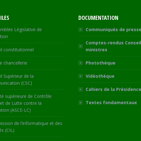
ILES
DOCUMENTATION
mblée Législative de
Communiqués de press
tion
Comptes-rendus Conseil
l constitutionnel
ministres
 chancellerie
Photothèque
l Supérieur de la
Vidéothèque
nication (CSC)
Cahiers de la Présidenc
té supérieure de Contrôle
Textes fondamentaux
 et de Lutte contre la
ption (ASCE-LC)
ssion de l’Informatique et des
és (CIL)