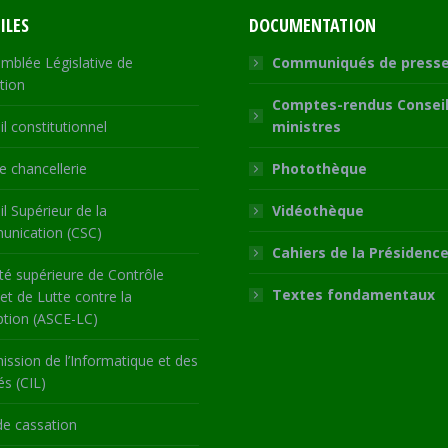
ILES
DOCUMENTATION
mblée Législative de
Communiqués de press
tion
Comptes-rendus Conseil
l constitutionnel
ministres
 chancellerie
Photothèque
l Supérieur de la
Vidéothèque
nication (CSC)
Cahiers de la Présidenc
té supérieure de Contrôle
Textes fondamentaux
 et de Lutte contre la
ption (ASCE-LC)
ssion de l’Informatique et des
és (CIL)
de cassation