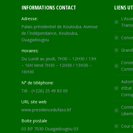
INFORMATIONS CONTACT
LIENS UT
Adresse:
L’Asse
Transi
Palais présidentiel de Koulouba. Avenue
de l´Indépendance, Koulouba,
Consei
Ouagadougou
Grande
Horaires:
Du Lundi au jeudi, 7H30 – 12H30 / 13H
Consei
– 16H Vend 7H30 – 12H30 / 13H30 –
Commu
16H30
Autori
N° de téléphone:
d’Etat
Tél. : (+226) 25 49 83 00
Corru
URL site web
Commi
www.presidencedufaso.bf
Libert
Boite postale
Cour 
03 BP 7030 Ouagadougou 03