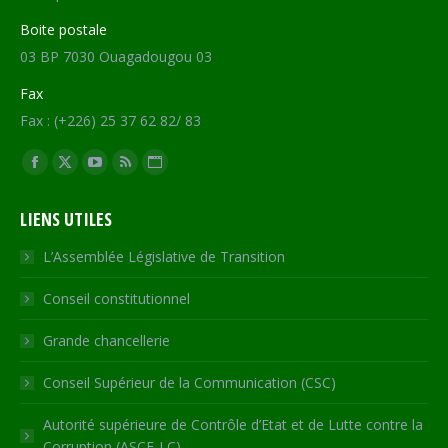
Boite postale
03 BP 7030 Ouagadougou 03
Fax
Fax : (+226) 25 37 62 82/ 83
Trouvez nous sur :
Facebook
X
YouTube
RSS
Site
page
page
page
page
Web
LIENS UTILES
opens
opens
opens
opens
page
in
in
in
in
opens
L’Assemblée Législative de Transition
new
new
new
new
in
Conseil constitutionnel
window
window
window
window
new
window
Grande chancellerie
Conseil Supérieur de la Communication (CSC)
Autorité supérieure de Contrôle d’Etat et de Lutte contre la
Corruption (ASCE-LC)