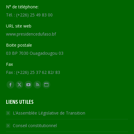
N° de téléphone:
Tél. : (+226) 25 49 83 00
URL site web
www.presidencedufaso.bf
Boite postale
03 BP 7030 Ouagadougou 03
Fax
Fax : (+226) 25 37 62 82/ 83
Trouvez nous sur :
Facebook
X
YouTube
RSS
Site
page
page
page
page
Web
LIENS UTILES
opens
opens
opens
opens
page
in
in
in
in
opens
L’Assemblée Législative de Transition
new
new
new
new
in
Conseil constitutionnel
window
window
window
window
new