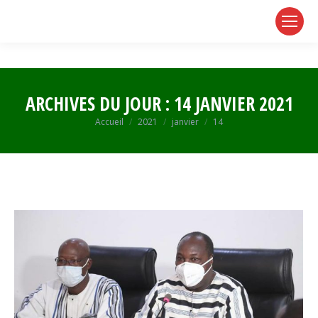
page
page
page
opens
opens
opens
in
in
in
new
new
new
window
window
window
ARCHIVES DU JOUR :
14 JANVIER 2021
Vous êtes ici :
Accueil
2021
janvier
14