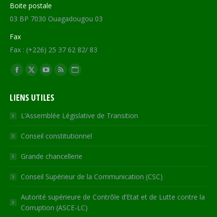
Boite postale
03 BP 7030 Ouagadougou 03
Fax
Fax : (+226) 25 37 62 82/ 83
Trouvez nous sur :
Facebook
X
YouTube
RSS
Site
page
page
page
page
Web
LIENS UTILES
opens
opens
opens
opens
page
in
in
in
in
opens
L’Assemblée Législative de Transition
new
new
new
new
in
Conseil constitutionnel
window
window
window
window
new
window
Grande chancellerie
Conseil Supérieur de la Communication (CSC)
Autorité supérieure de Contrôle d’Etat et de Lutte contre la
Corruption (ASCE-LC)