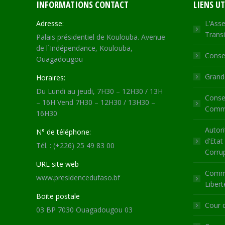
INFORMATIONS CONTACT
LIENS UT
Adresse:
L’Asse
Transi
Palais présidentiel de Koulouba. Avenue
de l´Indépendance, Koulouba,
Consei
Ouagadougou
Grande
Horaires:
Du Lundi au jeudi, 7H30 – 12H30 / 13H
Consei
– 16H Vend 7H30 – 12H30 / 13H30 –
Commu
16H30
Autori
N° de téléphone:
d’Etat
Tél. : (+226) 25 49 83 00
Corru
URL site web
Commi
www.presidencedufaso.bf
Libert
Boite postale
Cour 
03 BP 7030 Ouagadougou 03