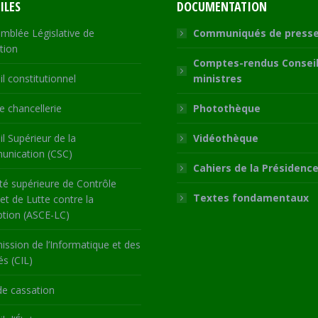
ILES
DOCUMENTATION
mblée Législative de
Communiqués de press
tion
Comptes-rendus Conseil
l constitutionnel
ministres
 chancellerie
Photothèque
l Supérieur de la
Vidéothèque
nication (CSC)
Cahiers de la Présidenc
té supérieure de Contrôle
Textes fondamentaux
 et de Lutte contre la
ption (ASCE-LC)
ssion de l’Informatique et des
és (CIL)
de cassation