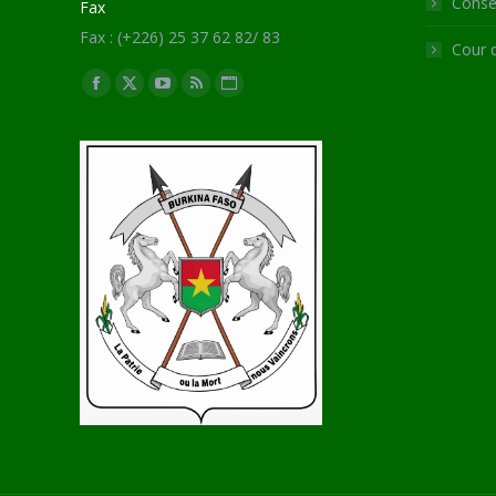
Consei
Fax
Fax : (+226) 25 37 62 82/ 83
Cour 
Trouvez nous sur :
Facebook
X
YouTube
RSS
Site
page
page
page
page
Web
opens
opens
opens
opens
page
in
in
in
in
opens
new
new
new
new
in
window
window
window
window
new
window