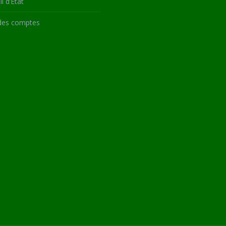
l d’État
des comptes