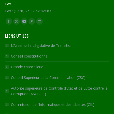
Fax
Fax : (+226) 25 37 62 82/ 83
Trouvez nous sur :
Facebook
X
YouTube
RSS
Site
page
page
page
page
Web
LIENS UTILES
opens
opens
opens
opens
page
in
in
in
in
opens
L’Assemblée Législative de Transition
new
new
new
new
in
Conseil constitutionnel
window
window
window
window
new
window
Grande chancellerie
Conseil Supérieur de la Communication (CSC)
Autorité supérieure de Contrôle d’Etat et de Lutte contre la
Corruption (ASCE-LC)
Commission de l’Informatique et des Libertés (CIL)