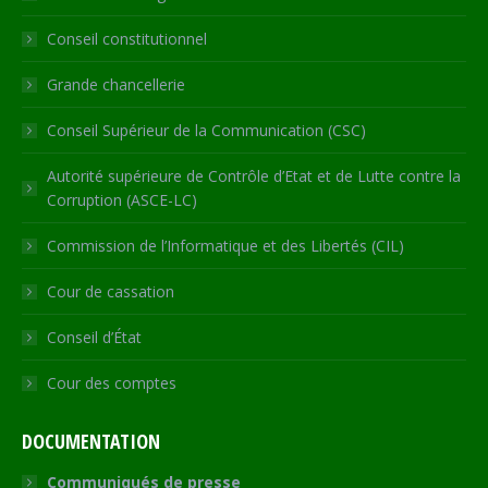
new
new
new
new
in
Conseil constitutionnel
window
window
window
window
new
window
Grande chancellerie
Conseil Supérieur de la Communication (CSC)
Autorité supérieure de Contrôle d’Etat et de Lutte contre la
Corruption (ASCE-LC)
Commission de l’Informatique et des Libertés (CIL)
Cour de cassation
Conseil d’État
Cour des comptes
DOCUMENTATION
Communiqués de presse