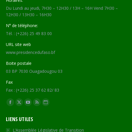
Horaires:
Du Lundi au jeudi, 7H30 – 12H30 / 13H – 16H Vend 7H30 –
12H30 / 13H30 – 16H30
N° de téléphone:
Tél. : (+226) 25 49 83 00
URL site web
www.presidencedufaso.bf
Boite postale
03 BP 7030 Ouagadougou 03
Fax
Fax : (+226) 25 37 62 82/ 83
Trouvez nous sur :
Facebook
X
YouTube
RSS
Site
page
page
page
page
Web
LIENS UTILES
opens
opens
opens
opens
page
in
in
in
in
opens
L’Assemblée Législative de Transition