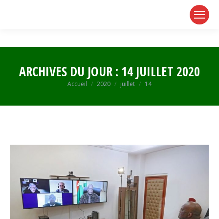
page
page
page
opens
opens
opens
in
in
in
new
new
new
window
window
window
ARCHIVES DU JOUR :
14 JUILLET 2020
Vous êtes ici :
Accueil
2020
juillet
14