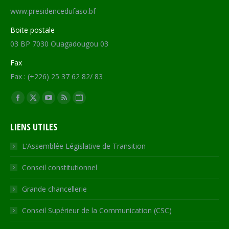
www.presidencedufaso.bf
Boite postale
03 BP 7030 Ouagadougou 03
Fax
Fax : (+226) 25 37 62 82/ 83
Trouvez nous sur :
Facebook
X
YouTube
RSS
Site
page
page
page
page
Web
LIENS UTILES
opens
opens
opens
opens
page
in
in
in
in
opens
L’Assemblée Législative de Transition
new
new
new
new
in
Conseil constitutionnel
window
window
window
window
new
window
Grande chancellerie
Conseil Supérieur de la Communication (CSC)