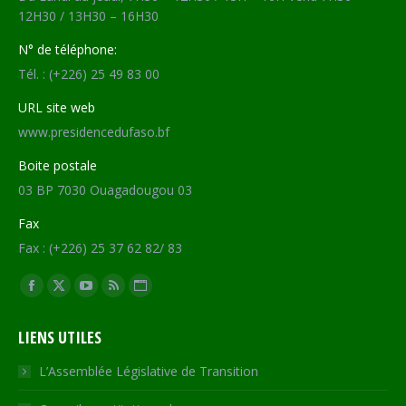
12H30 / 13H30 – 16H30
N° de téléphone:
Tél. : (+226) 25 49 83 00
URL site web
www.presidencedufaso.bf
Boite postale
03 BP 7030 Ouagadougou 03
Fax
Fax : (+226) 25 37 62 82/ 83
Trouvez nous sur :
Facebook
X
YouTube
RSS
Site
page
page
page
page
Web
LIENS UTILES
opens
opens
opens
opens
page
in
in
in
in
opens
L’Assemblée Législative de Transition
new
new
new
new
in