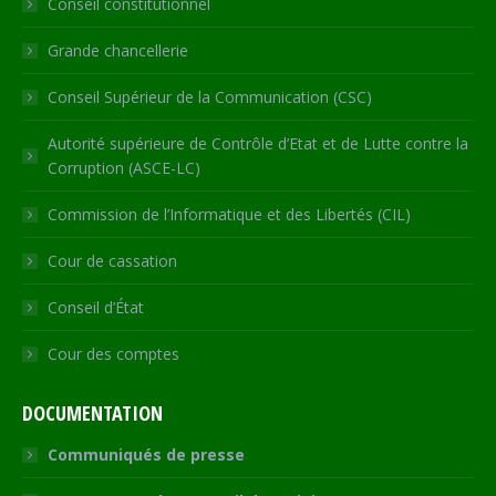
Conseil constitutionnel
window
window
window
window
new
window
Grande chancellerie
Conseil Supérieur de la Communication (CSC)
Autorité supérieure de Contrôle d’Etat et de Lutte contre la
Corruption (ASCE-LC)
Commission de l’Informatique et des Libertés (CIL)
Cour de cassation
Conseil d’État
Cour des comptes
DOCUMENTATION
Communiqués de presse