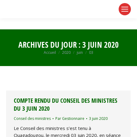
page
page
page
opens
opens
opens
in
in
in
new
new
new
window
window
window
ARCHIVES DU JOUR :
3 JUIN 2020
Vous êtes ici :
Accueil
2020
juin
03
COMPTE RENDU DU CONSEIL DES MINISTRES
DU 3 JUIN 2020
Conseil des ministres
Par
Gestionnaire
3 juin 2020
Le Conseil des ministres s’est tenu à
Ouagadougou, le mercredi 03 juin 2020, en séance