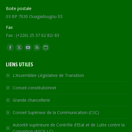
Boite postale
03 BP 7030 Ouagadougou 03
Fax
Fax : (+226) 25 37 62 82/ 83
Trouvez nous sur :
Facebook
X
YouTube
RSS
Site
page
page
page
page
Web
LIENS UTILES
opens
opens
opens
opens
page
in
in
in
in
opens
L’Assemblée Législative de Transition
new
new
new
new
in
Conseil constitutionnel
window
window
window
window
new
window
Grande chancellerie
Conseil Supérieur de la Communication (CSC)
Autorité supérieure de Contrôle d’Etat et de Lutte contre la
Corruption (ASCE-LC)