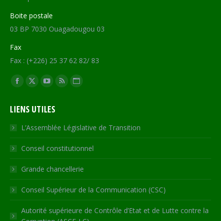
Boite postale
03 BP 7030 Ouagadougou 03
Fax
Fax : (+226) 25 37 62 82/ 83
Trouvez nous sur :
Facebook
X
YouTube
RSS
Site
page
page
page
page
Web
LIENS UTILES
opens
opens
opens
opens
page
in
in
in
in
opens
L’Assemblée Législative de Transition
new
new
new
new
in
Conseil constitutionnel
window
window
window
window
new
window
Grande chancellerie
Conseil Supérieur de la Communication (CSC)
Autorité supérieure de Contrôle d’Etat et de Lutte contre la