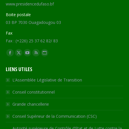
www.presidencedufaso.bf
Boite postale
03 BP 7030 Ouagadougou 03
Fax
Fax : (+226) 25 37 62 82/ 83
Trouvez nous sur :
Facebook
X
YouTube
RSS
Site
page
page
page
page
Web
LIENS UTILES
opens
opens
opens
opens
page
in
in
in
in
opens
L’Assemblée Législative de Transition
new
new
new
new
in
Conseil constitutionnel
window
window
window
window
new
window
Grande chancellerie
Conseil Supérieur de la Communication (CSC)
Autorité supérieure de Contrôle d’Etat et de Lutte contre la