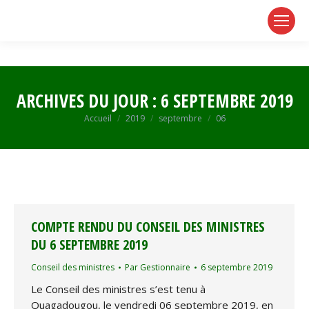
page
page
page
opens
opens
opens
in
in
in
new
new
new
window
window
window
ARCHIVES DU JOUR :
6 SEPTEMBRE 2019
Vous êtes ici :
Accueil
2019
septembre
06
COMPTE RENDU DU CONSEIL DES MINISTRES
DU 6 SEPTEMBRE 2019
Conseil des ministres
Par
Gestionnaire
6 septembre 2019
Le Conseil des ministres s’est tenu à
Ouagadougou, le vendredi 06 septembre 2019, en