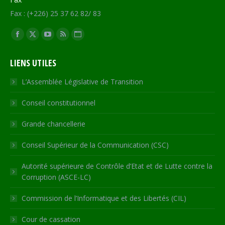
Fax : (+226) 25 37 62 82/ 83
Trouvez nous sur :
Facebook
X
YouTube
RSS
Site
page
page
page
page
Web
LIENS UTILES
opens
opens
opens
opens
page
in
in
in
in
opens
L’Assemblée Législative de Transition
new
new
new
new
in
Conseil constitutionnel
window
window
window
window
new
window
Grande chancellerie
Conseil Supérieur de la Communication (CSC)
Autorité supérieure de Contrôle d’Etat et de Lutte contre la
Corruption (ASCE-LC)
Commission de l’Informatique et des Libertés (CIL)
Cour de cassation