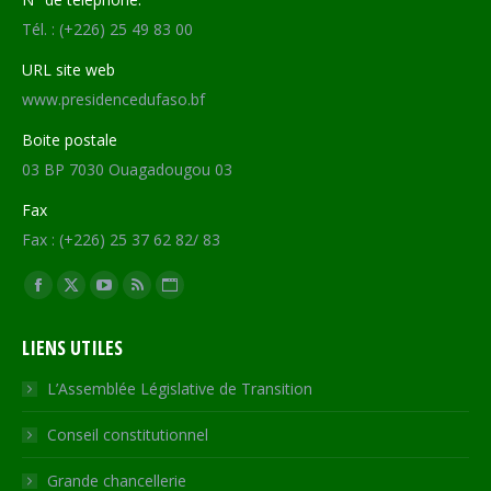
Tél. : (+226) 25 49 83 00
URL site web
www.presidencedufaso.bf
Boite postale
03 BP 7030 Ouagadougou 03
Fax
Fax : (+226) 25 37 62 82/ 83
Trouvez nous sur :
Facebook
X
YouTube
RSS
Site
page
page
page
page
Web
LIENS UTILES
opens
opens
opens
opens
page
in
in
in
in
opens
L’Assemblée Législative de Transition
new
new
new
new
in
Conseil constitutionnel
window
window
window
window
new
window
Grande chancellerie