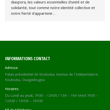
diaspora, les valeurs essentielles d’unité et de
solidarité, tout comme notre identité collective et
notre fierté d’appartenir…
INFORMATIONS CONTACT
Adresse:
Palais présidentiel de Koulouba. Avenue de l´Indépendance,
Koulouba, Ouagadougou
Horaires:
Du Lundi au jeudi, 7H30 – 12H30 / 13H – 16H Vend 7H30 –
12H30 / 13H30 – 16H30
N° de téléphone: