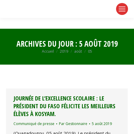
page
page
page
opens
opens
opens
in
in
in
new
new
new
window
window
window
ARCHIVES DU JOUR :
5 AOÛT 2019
Vous êtes ici :
Accueil
2019
août
05
JOURNÉE DE L’EXCELLENCE SCOLAIRE : LE
PRÉSIDENT DU FASO FÉLICITE LES MEILLEURS
ÉLÈVES À KOSYAM.
Communiqué de presse
Par
Gestionnaire
5 août 2019
(Ouagadougou, 05 août 2019). Le président du