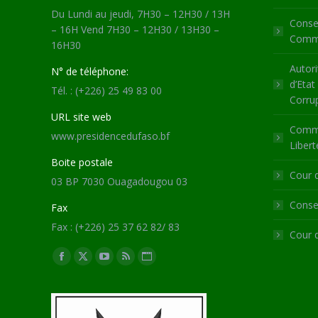
Du Lundi au jeudi, 7H30 – 12H30 / 13H
Consei
– 16H Vend 7H30 – 12H30 / 13H30 –
Commu
16H30
Autori
N° de téléphone:
d’Etat
Tél. : (+226) 25 49 83 00
Corru
URL site web
Commi
www.presidencedufaso.bf
Libert
Boite postale
Cour 
03 BP 7030 Ouagadougou 03
Consei
Fax
Fax : (+226) 25 37 62 82/ 83
Cour 
Trouvez nous sur :
Facebook
X
YouTube
RSS
Site
page
page
page
page
Web
opens
opens
opens
opens
page