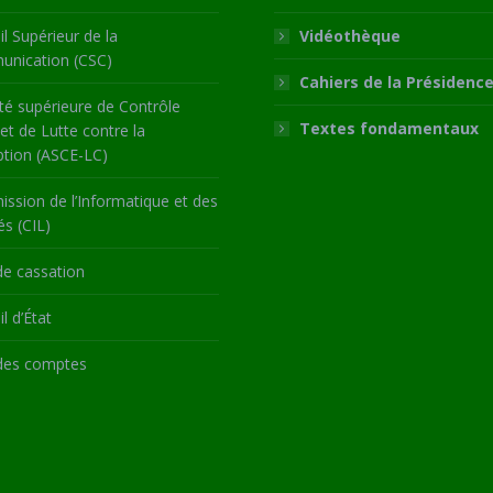
l Supérieur de la
Vidéothèque
nication (CSC)
Cahiers de la Présidenc
té supérieure de Contrôle
Textes fondamentaux
 et de Lutte contre la
ption (ASCE-LC)
ssion de l’Informatique et des
és (CIL)
de cassation
l d’État
des comptes