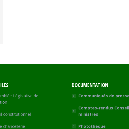
ILES
DOCUMENTATION
mblée Législative de
Communiqués de press
tion
Comptes-rendus Conseil
l constitutionnel
ministres
 chancellerie
Photothèque