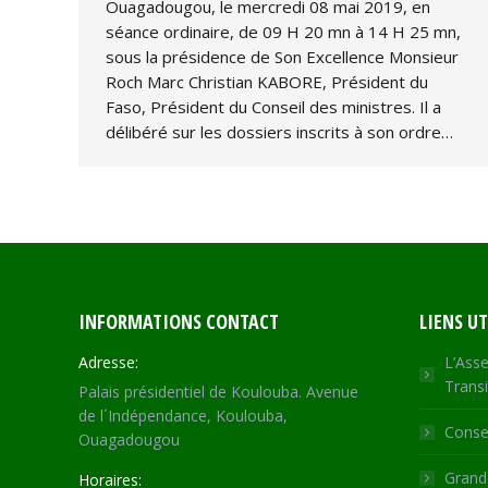
Ouagadougou, le mercredi 08 mai 2019, en
séance ordinaire, de 09 H 20 mn à 14 H 25 mn,
sous la présidence de Son Excellence Monsieur
Roch Marc Christian KABORE, Président du
Faso, Président du Conseil des ministres. Il a
délibéré sur les dossiers inscrits à son ordre…
INFORMATIONS CONTACT
LIENS UT
Adresse:
L’Asse
Transi
Palais présidentiel de Koulouba. Avenue
de l´Indépendance, Koulouba,
Consei
Ouagadougou
Grande
Horaires: