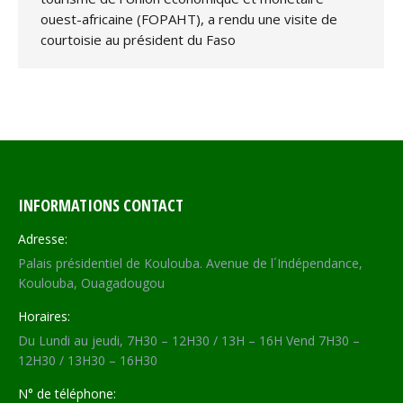
ouest-africaine (FOPAHT), a rendu une visite de
courtoisie au président du Faso
INFORMATIONS CONTACT
Adresse:
Palais présidentiel de Koulouba. Avenue de l´Indépendance,
Koulouba, Ouagadougou
Horaires:
Du Lundi au jeudi, 7H30 – 12H30 / 13H – 16H Vend 7H30 –
12H30 / 13H30 – 16H30
N° de téléphone: