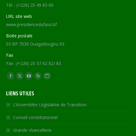
Tél. : (+226) 25 49 83 00
URL site web
www.presidencedufaso.bf
Boite postale
03 BP 7030 Ouagadougou 03
Fax
Fax : (+226) 25 37 62 82/ 83
Trouvez nous sur :
Facebook
X
YouTube
RSS
Site
page
page
page
page
Web
LIENS UTILES
opens
opens
opens
opens
page
in
in
in
in
opens
L’Assemblée Législative de Transition
new
new
new
new
in
Conseil constitutionnel
window
window
window
window
new
window
Grande chancellerie