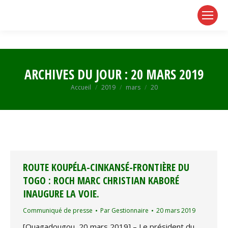
page
page
page
opens
opens
opens
in
in
in
new
new
new
window
window
window
ARCHIVES DU JOUR :
20 MARS 2019
Vous êtes ici :
Accueil
2019
mars
20
ROUTE KOUPÉLA-CINKANSÉ-FRONTIÈRE DU
TOGO : ROCH MARC CHRISTIAN KABORÉ
INAUGURE LA VOIE.
Communiqué de presse
Par
Gestionnaire
20 mars 2019
[Ouagadougou, 20 mars 2019] – Le président du