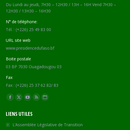
Du Lundi au jeudi, 7H30 – 12H30 / 13H – 16H Vend 7H30 –
12H30 / 13H30 – 16H30
N° de téléphone:
Tél. : (+226) 25 49 83 00
URL site web
www.presidencedufaso.bf
Boite postale
03 BP 7030 Ouagadougou 03
Fax
Fax : (+226) 25 37 62 82/ 83
Trouvez nous sur :
Facebook
X
YouTube
RSS
Site
page
page
page
page
Web
LIENS UTILES
opens
opens
opens
opens
page
in
in
in
in
opens
L’Assemblée Législative de Transition