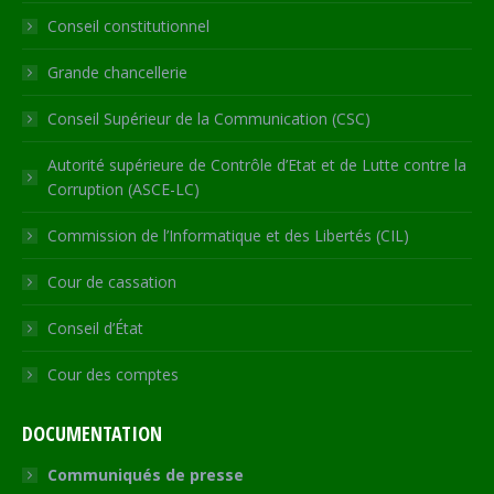
new
new
new
new
in
Conseil constitutionnel
window
window
window
window
new
window
Grande chancellerie
Conseil Supérieur de la Communication (CSC)
Autorité supérieure de Contrôle d’Etat et de Lutte contre la
Corruption (ASCE-LC)
Commission de l’Informatique et des Libertés (CIL)
Cour de cassation
Conseil d’État
Cour des comptes
DOCUMENTATION
Communiqués de presse