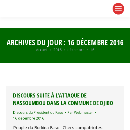
page
page
page
opens
opens
opens
in
in
in
new
new
new
window
window
window
ARCHIVES DU JOUR :
16 DÉCEMBRE 2016
Vous êtes ici :
Accueil
2016
décembre
16
DISCOURS SUITE À L’ATTAQUE DE
NASSOUMBOU DANS LA COMMUNE DE DJIBO
Discours du Président du Faso
Par
Webmaster
16 décembre 2016
Peuple du Burkina Faso ; Chers compatriotes.