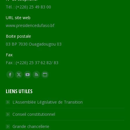
Tél. : (+226) 25 49 83 00
URL site web
www.presidencedufaso.bf
Boite postale
03 BP 7030 Ouagadougou 03
Fax
Fax : (+226) 25 37 62 82/ 83
Trouvez nous sur :
Facebook
X
YouTube
RSS
Site
page
page
page
page
Web
LIENS UTILES
opens
opens
opens
opens
page
in
in
in
in
opens
L’Assemblée Législative de Transition
new
new
new
new
in
Conseil constitutionnel
window
window
window
window
new
window
Grande chancellerie