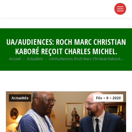
page
page
page
opens
opens
opens
in
in
in
new
new
new
window
window
window
UA/AUDIENCES: ROCH MARC CHRISTIAN
KABORÉ REÇOIT CHARLES MICHEL.
Vous êtes ici :
Accueil
Actualités
UA/Audiences: Roch Marc Christian Kaboré…
Actualités
Fév
9
2020