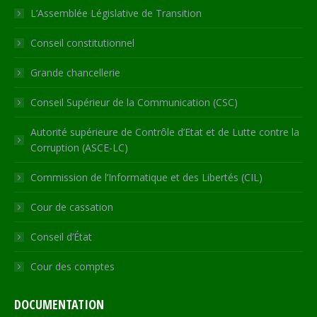
in
in
in
in
opens
L’Assemblée Législative de Transition
new
new
new
new
in
Conseil constitutionnel
window
window
window
window
new
window
Grande chancellerie
Conseil Supérieur de la Communication (CSC)
Autorité supérieure de Contrôle d’Etat et de Lutte contre la
Corruption (ASCE-LC)
Commission de l’Informatique et des Libertés (CIL)
Cour de cassation
Conseil d’État
Cour des comptes
DOCUMENTATION