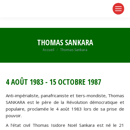
page
page
page
opens
opens
opens
in
in
in
new
new
new
window
window
window
THOMAS SANKARA
Vous êtes ici :
Accueil
Thomas Sankara
4 AOÛT 1983 - 15 OCTOBRE 1987
Anti-impérialiste, panafricaniste et tiers-mondiste, Thomas
SANKARA est le père de la Révolution démocratique et
populaire, proclamée le 4 août 1983 lors de sa prise de
pouvoir.
A l’état civil Thomas Isidore Noël Sankara est né le 21