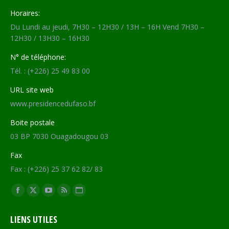
Horaires:
Du Lundi au jeudi, 7H30 – 12H30 / 13H – 16H Vend 7H30 –
12H30 / 13H30 – 16H30
N° de téléphone:
Tél. : (+226) 25 49 83 00
URL site web
www.presidencedufaso.bf
Boite postale
03 BP 7030 Ouagadougou 03
Fax
Fax : (+226) 25 37 62 82/ 83
Trouvez nous sur :
Facebook
X
YouTube
RSS
Site
page
page
page
page
Web
LIENS UTILES
opens
opens
opens
opens
page