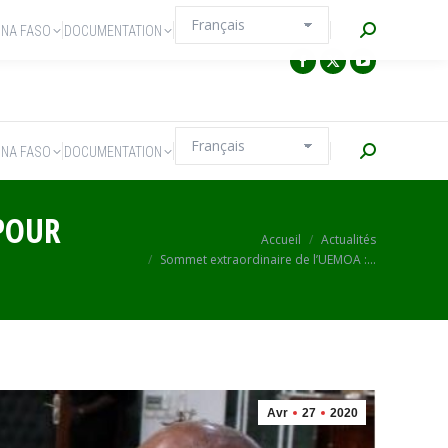
Recherche
INA FASO
DOCUMENTATION
Recherche
INA FASO
DOCUMENTATION
POUR
Vous êtes ici :
Accueil
Actualités
Sommet extraordinaire de l’UEMOA :…
Avr
27
2020