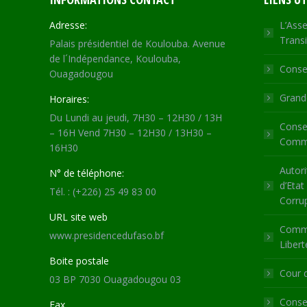
Adresse:
L’Asse
Transi
Palais présidentiel de Koulouba. Avenue
de l´Indépendance, Koulouba,
Consei
Ouagadougou
Grande
Horaires:
Du Lundi au jeudi, 7H30 – 12H30 / 13H
Consei
– 16H Vend 7H30 – 12H30 / 13H30 –
Commu
16H30
Autori
N° de téléphone:
d’Etat
Tél. : (+226) 25 49 83 00
Corru
URL site web
Commi
www.presidencedufaso.bf
Libert
Boite postale
Cour 
03 BP 7030 Ouagadougou 03
Consei
Fax