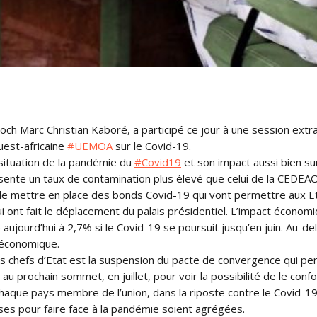
ch Marc Christian Kaboré, a participé ce jour à une session extr
est-africaine
#
UEMOA
sur le Covid-19.
 situation de la pandémie du
#
Covid19
et son impact aussi bien sur
nte un taux de contamination plus élevé que celui de la CEDEAO, 
 de mettre en place des bonds Covid-19 qui vont permettre aux Et
 ont fait le déplacement du palais présidentiel. L’impact économi
ujourd’hui à 2,7% si le Covid-19 se poursuit jusqu’en juin. Au-de
 économique.
s chefs d’Etat est la suspension du pacte de convergence qui pe
 au prochain sommet, en juillet, pour voir la possibilité de le c
chaque pays membre de l’union, dans la riposte contre le Covid-19
es pour faire face à la pandémie soient agrégées.