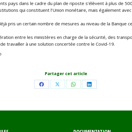
 pays dans le cadre du plan de riposte s’élèvent à plus de 5000 
nstitutions qui constituent l’Union monétaire, mais également avec
jà pris un certain nombre de mesures au niveau de la Banque centr
ération entre les ministères en charge de la sécurité, des trans
n de travailler à une solution concertée contre le Covid-19.
o
Partager cet article
Share
Share
Share
Share
on
on
on
on
Facebook
X
WhatsApp
LinkedIn
ILES
DOCUMENTATION