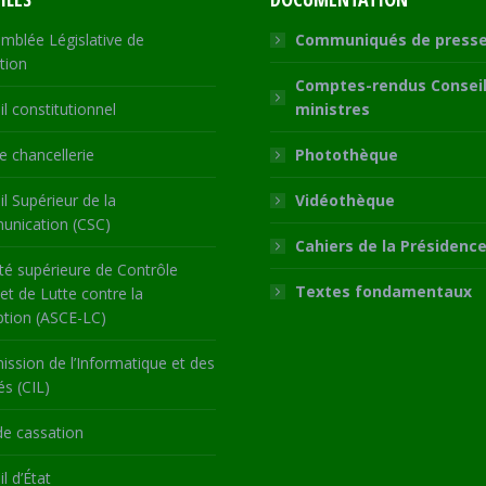
mblée Législative de
Communiqués de press
tion
Comptes-rendus Conseil
l constitutionnel
ministres
 chancellerie
Photothèque
l Supérieur de la
Vidéothèque
nication (CSC)
Cahiers de la Présidenc
té supérieure de Contrôle
Textes fondamentaux
 et de Lutte contre la
ption (ASCE-LC)
ssion de l’Informatique et des
és (CIL)
de cassation
l d’État