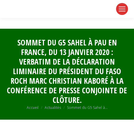
page
page
page
opens
opens
opens
in
in
in
new
new
new
window
window
window
SOMMET DU G5 SAHEL À PAU EN
FRANCE, DU 13 JANVIER 2020 :
VERBATIM DE LA DÉCLARATION
LIMINAIRE DU PRÉSIDENT DU FASO
ROCH MARC CHRISTIAN KABORÉ À LA
CONFÉRENCE DE PRESSE CONJOINTE DE
CLÔTURE.
Vous êtes ici :
Accueil
Actualités
Sommet du G5 Sahel à…