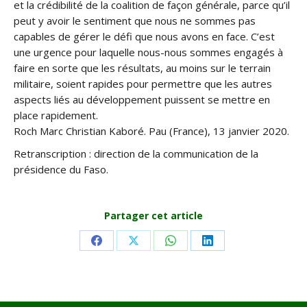
et la crédibilité de la coalition de façon générale, parce qu’il
peut y avoir le sentiment que nous ne sommes pas
capables de gérer le défi que nous avons en face. C’est
une urgence pour laquelle nous-nous sommes engagés à
faire en sorte que les résultats, au moins sur le terrain
militaire, soient rapides pour permettre que les autres
aspects liés au développement puissent se mettre en
place rapidement.
Roch Marc Christian Kaboré. Pau (France), 13 janvier 2020.
Retranscription : direction de la communication de la
présidence du Faso.
Partager cet article
Share
Share
Share
Share
on
on
on
on
Facebook
X
WhatsApp
LinkedIn