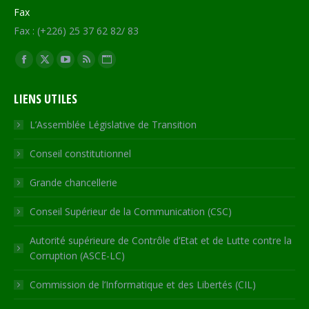
Fax
Fax : (+226) 25 37 62 82/ 83
Trouvez nous sur :
Facebook
X
YouTube
RSS
Site
page
page
page
page
Web
LIENS UTILES
opens
opens
opens
opens
page
in
in
in
in
opens
L’Assemblée Législative de Transition
new
new
new
new
in
Conseil constitutionnel
window
window
window
window
new
window
Grande chancellerie
Conseil Supérieur de la Communication (CSC)
Autorité supérieure de Contrôle d’Etat et de Lutte contre la
Corruption (ASCE-LC)
Commission de l’Informatique et des Libertés (CIL)