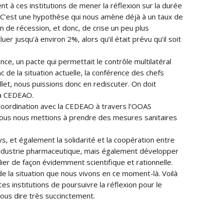
t à ces institutions de mener la réflexion sur la durée
ie. C’est une hypothèse qui nous amène déjà à un taux de
n de récession, et donc, de crise un peu plus
r jusqu’à environ 2%, alors qu’il était prévu qu’il soit
e, un pacte qui permettait le contrôle multilatéral
 de la situation actuelle, la conférence des chefs
et, nous puissions donc en rediscuter. On doit
la CEDEAO.
e coordination avec la CEDEAO à travers l’OOAS
é, nous nous mettions à prendre des mesures sanitaires
ys, et également la solidarité et la coopération entre
’industrie pharmaceutique, mais également développer
er de façon évidemment scientifique et rationnelle.
e la situation que nous vivons en ce moment-là. Voilà
s institutions de poursuivre la réflexion pour le
vous dire très succinctement.