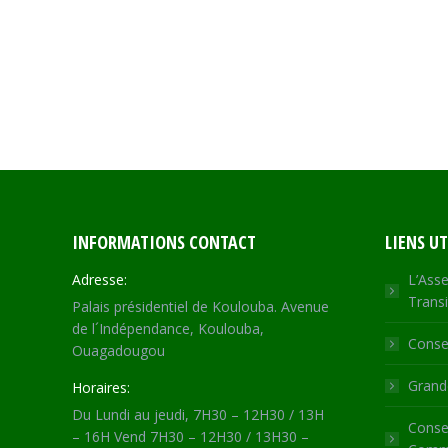
INFORMATIONS CONTACT
LIENS UT
Adresse:
L’Asse
Transi
Palais présidentiel de Koulouba. Avenue
de l´Indépendance, Koulouba,
Consei
Ouagadougou
Grande
Horaires:
Du Lundi au jeudi, 7H30 – 12H30 / 13H
Consei
– 16H Vend 7H30 – 12H30 / 13H30 –