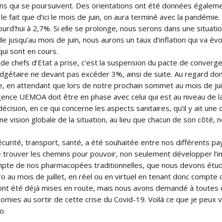
ions qui se poursuivent. Des orientations ont été données égalemen
 le fait que d’ici le mois de juin, on aura terminé avec la pandém
urd’hui à 2,7%. Si elle se prolonge, nous serons dans une situatio
usqu’au mois de juin, nous aurons un taux d’inflation qui va évolue
ui sont en cours.
 chefs d’Etat a prise, c’est la suspension du pacte de convergenc
dgétaire ne devant pas excéder 3%, ainsi de suite. Au regard donc
 en attendant que lors de notre prochain sommet au mois de juill
ence UEMOA doit être en phase avec celui qui est au niveau de 
écision, en ce qui concerne les aspects sanitaires, qu’il y ait un
une vision globale de la situation, au lieu que chacun de son côt
sécurité, transport, santé, a été souhaitée entre nos différents pa
le trouver les chemins pour pouvoir, non seulement développer l
mpte de nos pharmacopées traditionnelles, que nous devons étudi
u mois de juillet, en réel ou en virtuel en tenant donc compte d
 ont été déjà mises en route, mais nous avons demandé à toutes ce
mies au sortir de cette crise du Covid-19. Voilà ce que je peux 
o.