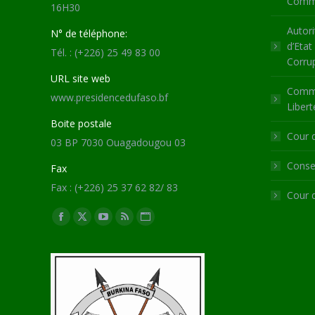
Commu
16H30
Autori
N° de téléphone:
d’Etat
Tél. : (+226) 25 49 83 00
Corru
URL site web
Commi
www.presidencedufaso.bf
Libert
Boite postale
Cour 
03 BP 7030 Ouagadougou 03
Consei
Fax
Fax : (+226) 25 37 62 82/ 83
Cour 
Trouvez nous sur :
Facebook
X
YouTube
RSS
Site
page
page
page
page
Web
opens
opens
opens
opens
page
in
in
in
in
opens
new
new
new
new
in