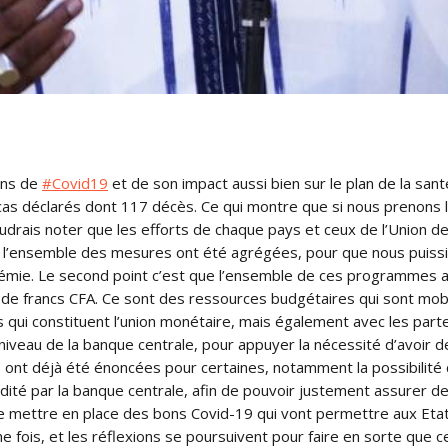
ions de
#
Covid19
et de son impact aussi bien sur le plan de la sant
cas déclarés dont 117 décès. Ce qui montre que si nous prenons l
rais noter que les efforts de chaque pays et ceux de l’Union de 
n, l’ensemble des mesures ont été agrégées, pour que nous puissi
ndémie. Le second point c’est que l’ensemble de ces programmes a
s de francs CFA. Ce sont des ressources budgétaires qui sont mobi
s qui constituent l’union monétaire, mais également avec les part
veau de la banque centrale, pour appuyer la nécessité d’avoir de 
 ont déjà été énoncées pour certaines, notamment la possibilité d
dité par la banque centrale, afin de pouvoir justement assurer d
de mettre en place des bons Covid-19 qui vont permettre aux Eta
 fois, et les réflexions se poursuivent pour faire en sorte que 