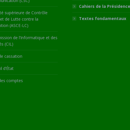
nication (CSC)
Cahiers de la Présidenc
té supérieure de Contrôle
Textes fondamentaux
 et de Lutte contre la
ption (ASCE-LC)
ssion de l’Informatique et des
és (CIL)
de cassation
l d’État
des comptes