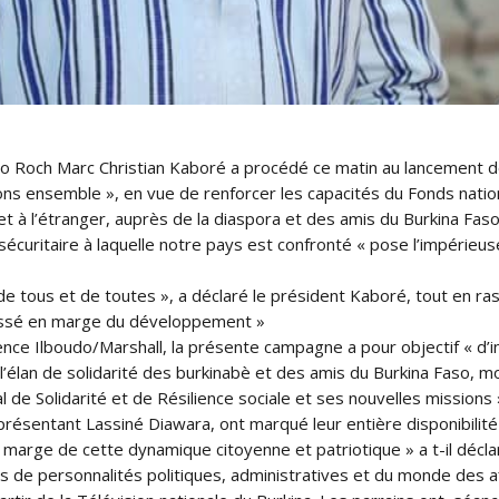
 Roch Marc Christian Kaboré a procédé ce matin au lancement de
ns ensemble », en vue de renforcer les capacités du Fonds nationa
 et à l’étranger, auprès de la diaspora et des amis du Burkina Fas
 sécuritaire à laquelle notre pays est confronté « pose l’impérie
té de tous et de toutes », a déclaré le président Kaboré, tout en r
 laissé en marge du développement »
rence Ilboudo/Marshall, la présente campagne a pour objectif « d’i
r l’élan de solidarité des burkinabè et des amis du Burkina Faso, 
l de Solidarité et de Résilience sociale et ses nouvelles missions »
résentant Lassiné Diawara, ont marqué leur entière disponibilité à 
marge de cette dynamique citoyenne et patriotique » a t-il déclar
de personnalités politiques, administratives et du monde des affa