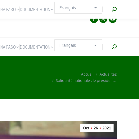
Recherche
INA FASO
DOCUMENTATION
Recherche
INA FASO
DOCUMENTATION
Vous êtes ici :
Accueil
Actualités
Solidarité nationale : le président…
Oct
26
2021