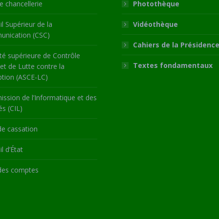
 chancellerie
Photothèque
l Supérieur de la
Vidéothèque
nication (CSC)
Cahiers de la Présidenc
té supérieure de Contrôle
Textes fondamentaux
 et de Lutte contre la
ption (ASCE-LC)
ssion de l’Informatique et des
és (CIL)
de cassation
l d’État
des comptes