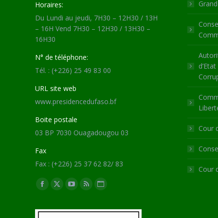
Grande
Horaires:
Du Lundi au jeudi, 7H30 – 12H30 / 13H
Consei
– 16H Vend 7H30 – 12H30 / 13H30 –
Commu
16H30
Autori
N° de téléphone:
d’Etat
Tél. : (+226) 25 49 83 00
Corru
URL site web
Commi
www.presidencedufaso.bf
Libert
Boite postale
Cour 
03 BP 7030 Ouagadougou 03
Consei
Fax
Fax : (+226) 25 37 62 82/ 83
Cour 
Trouvez nous sur :
Facebook
X
YouTube
RSS
Site
page
page
page
page
Web
opens
opens
opens
opens
page