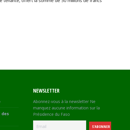
ce tenante, offert la somme de 50 millions de francs
NEWSLETTER
e
Abonnez-vous à la newsletter Ne
manquez aucune information sur la
 des
Présidence du Faso