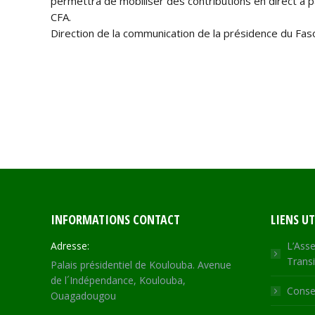
permettra de mobiliser des contributions en direct à pa
CFA.
Direction de la communication de la présidence du Fas
INFORMATIONS CONTACT
LIENS UT
Adresse:
L’Asse
Transi
Palais présidentiel de Koulouba. Avenue
de l´Indépendance, Koulouba,
Consei
Ouagadougou