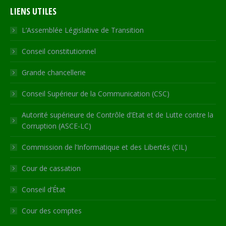
page
page
page
page
Web
LIENS UTILES
opens
opens
opens
opens
page
in
in
in
in
opens
L’Assemblée Législative de Transition
new
new
new
new
in
Conseil constitutionnel
window
window
window
window
new
window
Grande chancellerie
Conseil Supérieur de la Communication (CSC)
Autorité supérieure de Contrôle d’Etat et de Lutte contre la
Corruption (ASCE-LC)
Commission de l’Informatique et des Libertés (CIL)
Cour de cassation
Conseil d’État
Cour des comptes