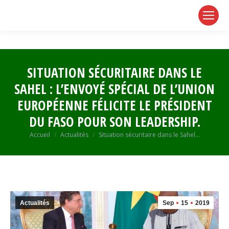
page
page
page
opens
opens
opens
in
in
in
new
new
new
window
window
window
SITUATION SÉCURITAIRE DANS LE
SAHEL : L’ENVOYÉ SPÉCIAL DE L’UNION
EUROPÉENNE FÉLICITE LE PRÉSIDENT
DU FASO POUR SON LEADERSHIP.
Vous êtes ici :
Accueil
Actualités
Situation sécuritaire dans le Sahel…
Actualités
Sep
15
2019