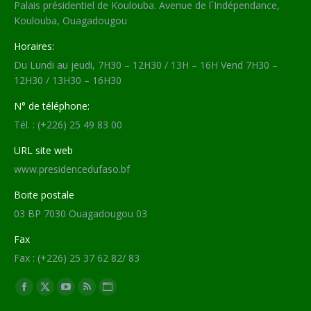
Palais présidentiel de Koulouba. Avenue de l´Indépendance,
Koulouba, Ouagadougou
Horaires:
Du Lundi au jeudi, 7H30 – 12H30 / 13H – 16H Vend 7H30 –
12H30 / 13H30 – 16H30
N° de téléphone:
Tél. : (+226) 25 49 83 00
URL site web
www.presidencedufaso.bf
Boite postale
03 BP 7030 Ouagadougou 03
Fax
Fax : (+226) 25 37 62 82/ 83
Trouvez nous sur :
Facebook
X
YouTube
RSS
Site