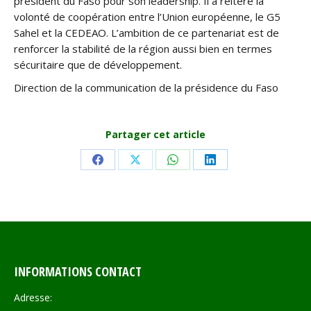
président du Faso pour son leadership. Il a réitéré la
volonté de coopération entre l’Union européenne, le G5
Sahel et la CEDEAO. L’ambition de ce partenariat est de
renforcer la stabilité de la région aussi bien en termes
sécuritaire que de développement.
Direction de la communication de la présidence du Faso
Partager cet article
Share
Share
Share
Share
on
on
on
on
Facebook
X
WhatsApp
LinkedIn
INFORMATIONS CONTACT
Adresse: