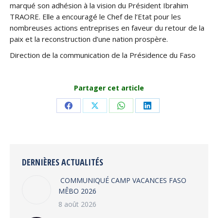
marqué son adhésion à la vision du Président Ibrahim
TRAORE. Elle a encouragé le Chef de l’Etat pour les
nombreuses actions entreprises en faveur du retour de la
paix et la reconstruction d’une nation prospère.
Direction de la communication de la Présidence du Faso
Partager cet article
Share
Share
Share
Share
on
on
on
on
Facebook
X
WhatsApp
LinkedIn
DERNIÈRES ACTUALITÉS
COMMUNIQUÉ CAMP VACANCES FASO
MÊBO 2026
8 août 2026