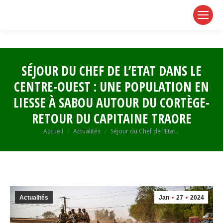
page
page
page
opens
opens
opens
in
in
in
new
new
new
window
window
window
SÉJOUR DU CHEF DE L’ETAT DANS LE
CENTRE-OUEST : UNE POPULATION EN
LIESSE À SABOU AUTOUR DU CORTÈGE-
RETOUR DU CAPITAINE TRAORE
Vous êtes ici :
Accueil
Actualités
Séjour du Chef de l’Etat…
Actualités
Jan
27
2024