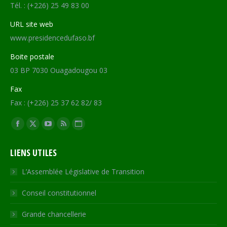
Tél. : (+226) 25 49 83 00
URL site web
www.presidencedufaso.bf
Boite postale
03 BP 7030 Ouagadougou 03
Fax
Fax : (+226) 25 37 62 82/ 83
Trouvez nous sur :
Facebook
X
YouTube
RSS
Site
page
page
page
page
Web
LIENS UTILES
opens
opens
opens
opens
page
in
in
in
in
opens
L’Assemblée Législative de Transition
new
new
new
new
in
Conseil constitutionnel
window
window
window
window
new
window
Grande chancellerie