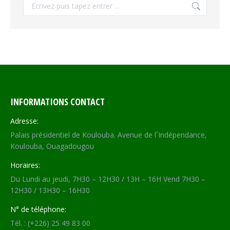
Recherche
INFORMATIONS CONTACT
Adresse:
Palais présidentiel de Koulouba. Avenue de l´Indépendance,
Koulouba, Ouagadougou
Horaires:
Du Lundi au jeudi, 7H30 – 12H30 / 13H – 16H Vend 7H30 –
12H30 / 13H30 – 16H30
N° de téléphone:
Tél. : (+226) 25 49 83 00