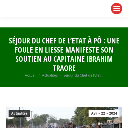
page
page
page
opens
opens
opens
in
in
in
new
new
new
window
window
window
SÉJOUR DU CHEF DE L’ETAT À PÔ : UNE
FOULE EN LIESSE MANIFESTE SON
SOUTIEN AU CAPITAINE IBRAHIM
TRAORE
Vous êtes ici :
Accueil
Actualités
Séjour du Chef de l’Etat…
Actualités
Avr
22
2024