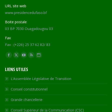
URL site web
www.presidencedufaso.bf
Boite postale
03 BP 7030 Ouagadougou 03
Fax
Fax : (+226) 25 37 62 82/ 83
Trouvez nous sur :
Facebook
X
YouTube
RSS
Site
page
page
page
page
Web
LIENS UTILES
opens
opens
opens
opens
page
in
in
in
in
opens
L’Assemblée Législative de Transition
new
new
new
new
in
Conseil constitutionnel
window
window
window
window
new
window
Grande chancellerie
Conseil Supérieur de la Communication (CSC)