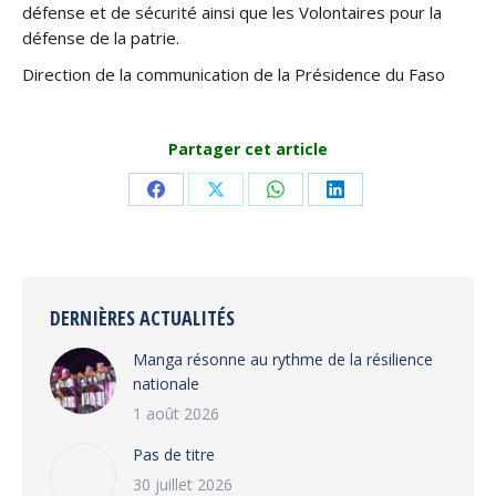
défense et de sécurité ainsi que les Volontaires pour la
défense de la patrie.
Direction de la communication de la Présidence du Faso
Partager cet article
Share
Share
Share
Share
on
on
on
on
Facebook
X
WhatsApp
LinkedIn
DERNIÈRES ACTUALITÉS
Manga résonne au rythme de la résilience
nationale
1 août 2026
Pas de titre
30 juillet 2026