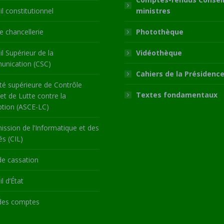
l constitutionnel
ministres
 chancellerie
Photothèque
l Supérieur de la
Vidéothèque
nication (CSC)
Cahiers de la Présidenc
té supérieure de Contrôle
Textes fondamentaux
 et de Lutte contre la
ption (ASCE-LC)
ssion de l’Informatique et des
és (CIL)
de cassation
l d’État
des comptes