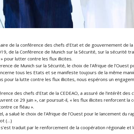
inaire de la conférence des chefs d’Etat et de gouvernement de l
9, de la Conférence de Munich sur la Sécurité, sur la sécurité tra
 pour lutter contre les flux illicites.
ence de Munich sur la Sécurité, le choix de l’Afrique de l’Ouest p
 concerne tous les Etats et se manifeste toujours de la même man
our la lutte contre les flux illicites, nous espérons un engageme
ence des chefs d’Etat de la CEDEAO, a assuré de l’intérêt des ch
ouvrent ce 29 juin », car poursuit-il, « les flux illicites renforcen
ontre ce fléau ».
 a salué le choix de l’Afrique de l’Ouest pour le lancement du rapp
mot (…)
 s’est traduit par le renforcement de la coopération régionale 