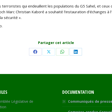
terroristes qui endeuillent les populations du G5 Sahel, et ceux d
ch Marc Christian Kaboré a souhaité l’instauration d’échanges à l’
a sécurité ».
o.
Partager cet article
Share
Share
Share
Share
on
on
on
on
Facebook
X
WhatsApp
LinkedIn
ILES
DOCUMENTATION
mblée Législative de
Communiqués de press
tion
Comptes-rendus Conseil