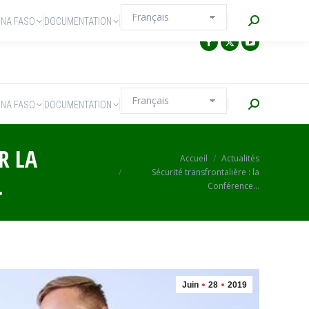
Recherche
INA FASO
DOCUMENTATION
Recherche
INA FASO
DOCUMENTATION
R LA
Vous êtes ici :
Accueil
Actualités
Sécurité transfrontalière : la
.
Conférence…
Juin
28
2019