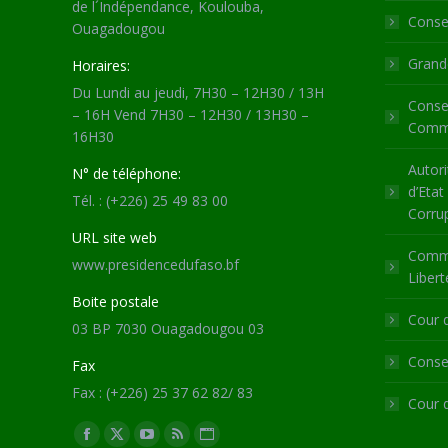
de l´Indépendance, Koulouba,
Consei
Ouagadougou
Grande
Horaires:
Du Lundi au jeudi, 7H30 – 12H30 / 13H
Consei
– 16H Vend 7H30 – 12H30 / 13H30 –
Commu
16H30
Autori
N° de téléphone:
d’Etat
Tél. : (+226) 25 49 83 00
Corru
URL site web
Commi
www.presidencedufaso.bf
Libert
Boite postale
Cour 
03 BP 7030 Ouagadougou 03
Consei
Fax
Fax : (+226) 25 37 62 82/ 83
Cour 
Trouvez nous sur :
Facebook
X
YouTube
RSS
Site