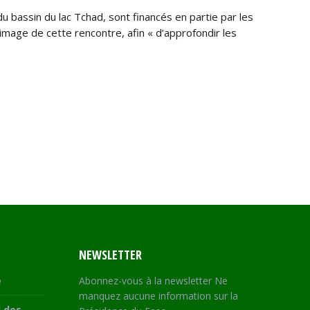
u bassin du lac Tchad, sont financés en partie par les
image de cette rencontre, afin « d’approfondir les
NEWSLETTER
e
Abonnez-vous à la newsletter Ne
manquez aucune information sur la
 des