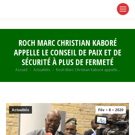
page
page
page
opens
opens
opens
in
in
in
new
new
new
window
window
window
ROCH MARC CHRISTIAN KABORÉ
APPELLE LE CONSEIL DE PAIX ET DE
SÉCURITÉ À PLUS DE FERMETÉ
Vous êtes ici :
Accueil
Actualités
Roch Marc Christian Kaboré appelle…
Actualités
Fév
8
2020