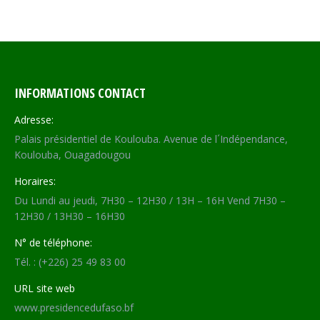
on
on
on
on
Facebook
X
WhatsApp
LinkedIn
INFORMATIONS CONTACT
Adresse:
Palais présidentiel de Koulouba. Avenue de l´Indépendance,
Koulouba, Ouagadougou
Horaires:
Du Lundi au jeudi, 7H30 – 12H30 / 13H – 16H Vend 7H30 –
12H30 / 13H30 – 16H30
N° de téléphone:
Tél. : (+226) 25 49 83 00
URL site web
www.presidencedufaso.bf