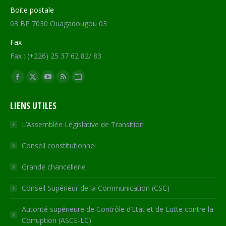
Boite postale
03 BP 7030 Ouagadougou 03
Fax
Fax : (+226) 25 37 62 82/ 83
Trouvez nous sur :
Facebook
X
YouTube
RSS
Site
page
page
page
page
Web
LIENS UTILES
opens
opens
opens
opens
page
in
in
in
in
opens
L’Assemblée Législative de Transition
new
new
new
new
in
Conseil constitutionnel
window
window
window
window
new
window
Grande chancellerie
Conseil Supérieur de la Communication (CSC)
Autorité supérieure de Contrôle d’Etat et de Lutte contre la
Corruption (ASCE-LC)