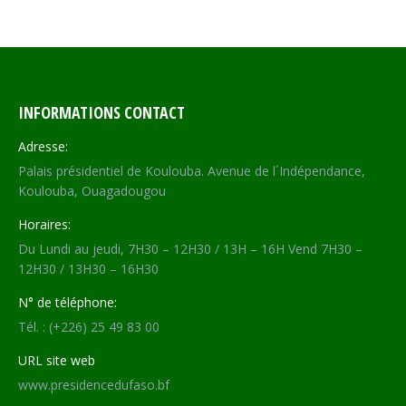
on
on
on
on
Facebook
X
WhatsApp
LinkedIn
INFORMATIONS CONTACT
Adresse:
Palais présidentiel de Koulouba. Avenue de l´Indépendance,
Koulouba, Ouagadougou
Horaires:
Du Lundi au jeudi, 7H30 – 12H30 / 13H – 16H Vend 7H30 –
12H30 / 13H30 – 16H30
N° de téléphone:
Tél. : (+226) 25 49 83 00
URL site web
www.presidencedufaso.bf