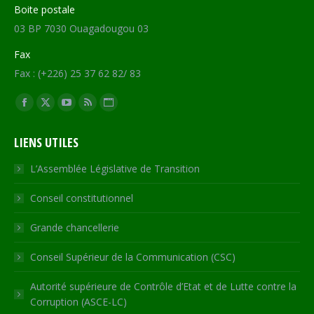
Boite postale
03 BP 7030 Ouagadougou 03
Fax
Fax : (+226) 25 37 62 82/ 83
Trouvez nous sur :
Facebook
X
YouTube
RSS
Site
page
page
page
page
Web
LIENS UTILES
opens
opens
opens
opens
page
in
in
in
in
opens
L’Assemblée Législative de Transition
new
new
new
new
in
Conseil constitutionnel
window
window
window
window
new
window
Grande chancellerie
Conseil Supérieur de la Communication (CSC)
Autorité supérieure de Contrôle d’Etat et de Lutte contre la
Corruption (ASCE-LC)