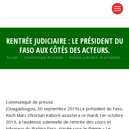
page
page
page
opens
opens
opens
in
in
in
new
new
new
window
window
window
RENTRÉE JUDICIAIRE : LE PRÉSIDENT DU
FASO AUX CÔTÉS DES ACTEURS.
Vous êtes ici :
Accueil
Communiqué de presse
Rentrée judiciaire : le président…
Communiqué de presse
(Ouagadougou, 30 septembre 2019).Le président du Faso,
Roch Marc Christian Kaboré assistera ce mardi 1er octobre
2019, à l’audience solennelle de rentrée des cours et
tribunaux du Burkina Faso, placée sous le thème « Le