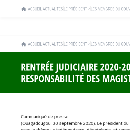
ACCUEIL
ACTUALITÉS
LE PRÉSIDENT
LES MEMBRES DU GOU
ACCUEIL
ACTUALITÉS
LE PRÉSIDENT
LES MEMBRES DU GOU
RENTRÉE JUDICIAIRE ‪2020-20
RESPONSABILITÉ DES MAGIS
Communiqué de presse
(Ouagadougou, 30 septembre 2020). Le président du Fas
sous le thème : « Indépendance, déontologie, et respon