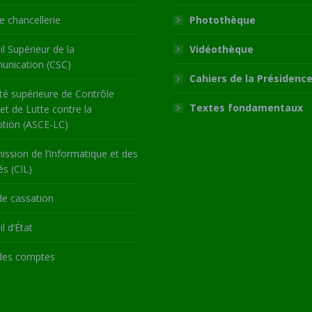
 chancellerie
Photothèque
l Supérieur de la
Vidéothèque
nication (CSC)
Cahiers de la Présidenc
té supérieure de Contrôle
Textes fondamentaux
 et de Lutte contre la
ption (ASCE-LC)
ssion de l’Informatique et des
és (CIL)
de cassation
l d’État
des comptes