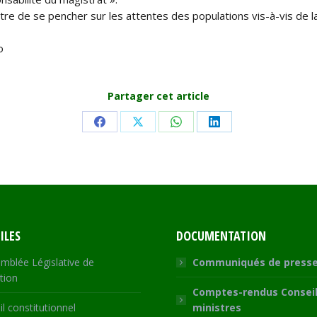
re de se pencher sur les attentes des populations vis-à-vis de la
o
Partager cet article
Share
Share
Share
Share
on
on
on
on
Facebook
X
WhatsApp
LinkedIn
ILES
DOCUMENTATION
mblée Législative de
Communiqués de press
tion
Comptes-rendus Conseil
l constitutionnel
ministres