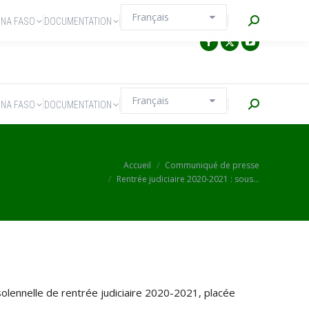
Recherche
INA FASO
DOCUMENTATION
Recherche
INA FASO
DOCUMENTATION
Vous êtes ici :
Accueil
Communiqué de presse
Rentrée judiciaire ‪2020-2021‬ : sous…
ennelle de rentrée judiciaire ‪2020-2021‬, placée