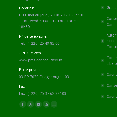
Grande
Horaires:
Du Lundi au jeudi, 7H30 – 12H30 / 13H
Consei
– 16H Vend 7H30 – 12H30 / 13H30 –
Commu
16H30
Autori
N° de téléphone:
d’Etat
Tél. : (+226) 25 49 83 00
Corru
URL site web
Commi
www.presidencedufaso.bf
Libert
Boite postale
Cour 
03 BP 7030 Ouagadougou 03
Consei
Fax
Fax : (+226) 25 37 62 82/ 83
Cour 
Trouvez nous sur :
Facebook
X
YouTube
RSS
Site
page
page
page
page
Web