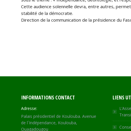
Cette audience solennelle devra, entre autres, permett
stabilité de la démocratie.
Direction de la communication de la présidence du Fas
INFORMATIONS CONTACT
LIENS UT
Adresse:
L’Asse
Transi
Palais présidentiel de Koulouba. Avenue
de l´Indépendance, Koulouba,
Consei
Ouagadougou