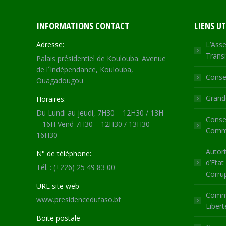
INFORMATIONS CONTACT
LIENS UT
Adresse:
L’Asse
Transi
Palais présidentiel de Koulouba. Avenue
de l´Indépendance, Koulouba,
Consei
Ouagadougou
Grande
Horaires:
Du Lundi au jeudi, 7H30 – 12H30 / 13H
Consei
– 16H Vend 7H30 – 12H30 / 13H30 –
Commu
16H30
Autori
N° de téléphone:
d’Etat
Tél. : (+226) 25 49 83 00
Corru
URL site web
Commi
www.presidencedufaso.bf
Libert
Boite postale