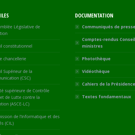
ILES
DOCUMENTATION
mblée Législative de
Communiqués de press
tion
Comptes-rendus Conseil
l constitutionnel
ministres
 chancellerie
Photothèque
l Supérieur de la
Vidéothèque
nication (CSC)
Cahiers de la Présidenc
té supérieure de Contrôle
Textes fondamentaux
 et de Lutte contre la
ption (ASCE-LC)
ssion de l’Informatique et des
és (CIL)