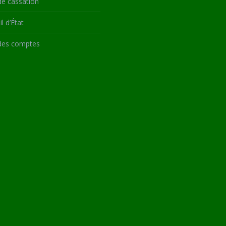
de cassation
l d’État
des comptes