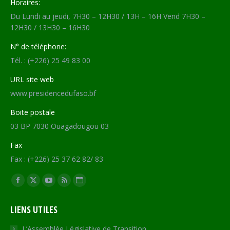
Horaires:
Du Lundi au jeudi, 7H30 – 12H30 / 13H – 16H Vend 7H30 –
12H30 / 13H30 – 16H30
N° de téléphone:
Tél. : (+226) 25 49 83 00
URL site web
www.presidencedufaso.bf
Boite postale
03 BP 7030 Ouagadougou 03
Fax
Fax : (+226) 25 37 62 82/ 83
Trouvez nous sur :
Facebook
X
YouTube
RSS
Site
page
page
page
page
Web
LIENS UTILES
opens
opens
opens
opens
page
in
in
in
in
opens
L’Assemblée Législative de Transition