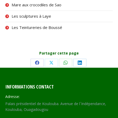
Mare aux crocodiles de Sao
Les sculptures à Laye
Les Teintureries de Boussé
Partager cette page
Share
Share
Share
Share
on
on
on
on
Facebook
X
WhatsApp
LinkedIn
INFORMATIONS CONTACT
Adresse:
Palais présidentiel de Koulouba. Avenue de l´Indépendance,
Koulouba, Ouagadougou