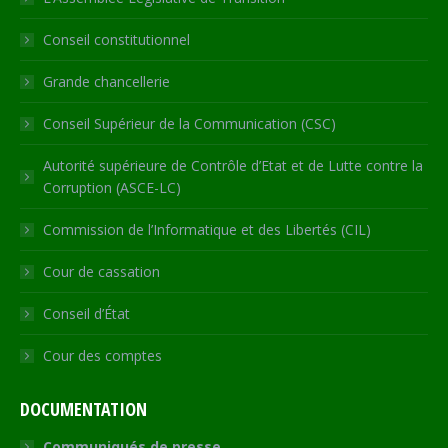
new
new
new
new
in
Conseil constitutionnel
window
window
window
window
new
window
Grande chancellerie
Conseil Supérieur de la Communication (CSC)
Autorité supérieure de Contrôle d’Etat et de Lutte contre la
Corruption (ASCE-LC)
Commission de l’Informatique et des Libertés (CIL)
Cour de cassation
Conseil d’État
Cour des comptes
DOCUMENTATION
Communiqués de presse