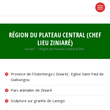
page
page
page
opens
opens
opens
in
in
in
new
new
new
window
window
window
RÉGION DU PLATEAU CENTRAL (CHEF
LIEU ZINIARÉ)
Vous êtes ici :
Accueil
Région du Plateau Central (Chef…
Province de l’Oubritenga ( Ziniaré) : Eglise Saint Paul de
Guiloungou
Parc animalier de Ziniaré
Sculpture sur granite de Laongo