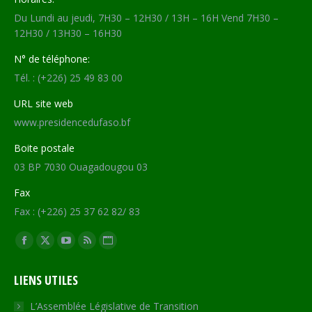
Du Lundi au jeudi, 7H30 – 12H30 / 13H – 16H Vend 7H30 –
12H30 / 13H30 – 16H30
N° de téléphone:
Tél. : (+226) 25 49 83 00
URL site web
www.presidencedufaso.bf
Boite postale
03 BP 7030 Ouagadougou 03
Fax
Fax : (+226) 25 37 62 82/ 83
Trouvez nous sur :
Facebook
X
YouTube
RSS
Site
page
page
page
page
Web
LIENS UTILES
opens
opens
opens
opens
page
in
in
in
in
opens
L’Assemblée Législative de Transition