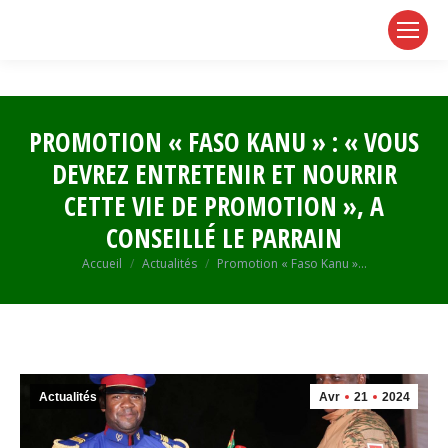
page
page
page
opens
opens
opens
in
in
in
new
new
new
window
window
window
PROMOTION « FASO KANU » : « VOUS
DEVREZ ENTRETENIR ET NOURRIR
CETTE VIE DE PROMOTION », A
CONSEILLÉ LE PARRAIN
Vous êtes ici :
Accueil
Actualités
Promotion « Faso Kanu »…
Actualités
Avr
21
2024