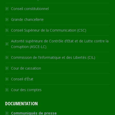
new
new
new
new
in
Conseil constitutionnel
window
window
window
window
new
window
Grande chancellerie
Conseil Supérieur de la Communication (CSC)
Autorité supérieure de Contrôle d’Etat et de Lutte contre la
Corruption (ASCE-LC)
Commission de l’Informatique et des Libertés (CIL)
Cour de cassation
Conseil d’État
Cour des comptes
DOCUMENTATION
Communiqués de presse