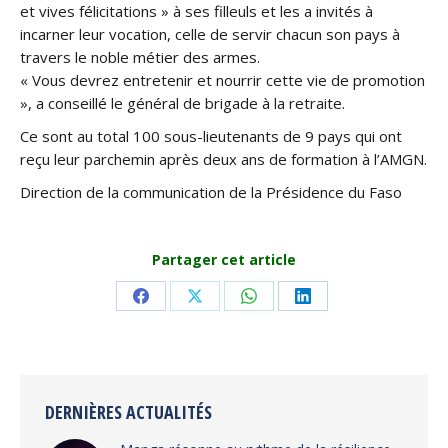
et vives félicitations » à ses filleuls et les a invités à
incarner leur vocation, celle de servir chacun son pays à
travers le noble métier des armes.
« Vous devrez entretenir et nourrir cette vie de promotion
», a conseillé le général de brigade à la retraite.
Ce sont au total 100 sous-lieutenants de 9 pays qui ont
reçu leur parchemin après deux ans de formation à l’AMGN.
Direction de la communication de la Présidence du Faso
Partager cet article
Share
Share
Share
Share
on
on
on
on
Facebook
X
WhatsApp
LinkedIn
DERNIÈRES ACTUALITÉS