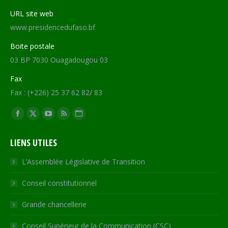
URL site web
www.presidencedufaso.bf
Boite postale
03 BP 7030 Ouagadougou 03
Fax
Fax : (+226) 25 37 62 82/ 83
Trouvez nous sur :
Facebook
X
YouTube
RSS
Site
page
page
page
page
Web
LIENS UTILES
opens
opens
opens
opens
page
in
in
in
in
opens
L’Assemblée Législative de Transition
new
new
new
new
in
Conseil constitutionnel
window
window
window
window
new
window
Grande chancellerie
Conseil Supérieur de la Communication (CSC)