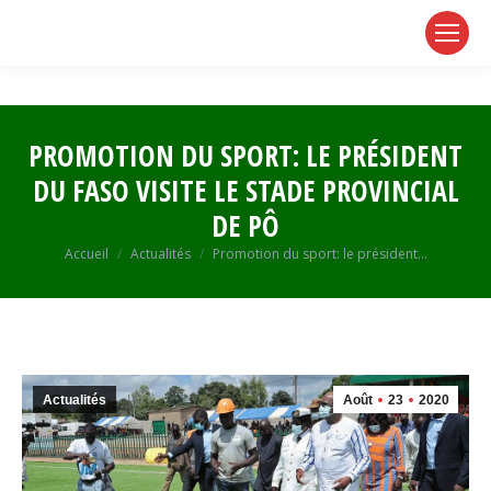
page
page
page
opens
opens
opens
in
in
in
new
new
new
window
window
window
PROMOTION DU SPORT: LE PRÉSIDENT
DU FASO VISITE LE STADE PROVINCIAL
DE PÔ
Vous êtes ici :
Accueil
Actualités
Promotion du sport: le président…
Actualités
Août
23
2020