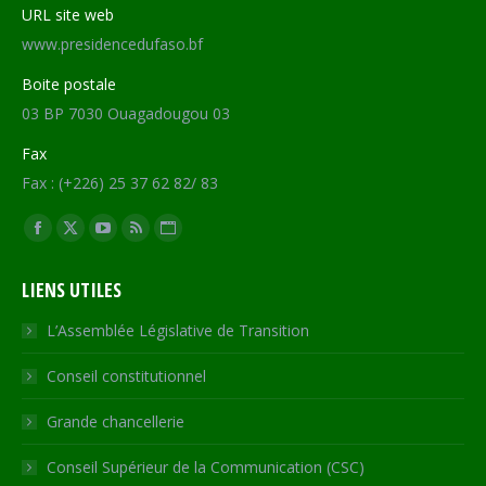
URL site web
www.presidencedufaso.bf
Boite postale
03 BP 7030 Ouagadougou 03
Fax
Fax : (+226) 25 37 62 82/ 83
Trouvez nous sur :
Facebook
X
YouTube
RSS
Site
page
page
page
page
Web
LIENS UTILES
opens
opens
opens
opens
page
in
in
in
in
opens
L’Assemblée Législative de Transition
new
new
new
new
in
Conseil constitutionnel
window
window
window
window
new
window
Grande chancellerie
Conseil Supérieur de la Communication (CSC)