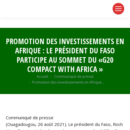
page
page
page
opens
opens
opens
in
in
in
new
new
new
window
window
window
PROMOTION DES INVESTISSEMENTS EN
AFRIQUE : LE PRÉSIDENT DU FASO
PARTICIPE AU SOMMET DU «G20
COMPACT WITH AFRICA »
Vous êtes ici :
Accueil
Communiqué de presse
Promotion des investissements en Afrique…
Communiqué de presse
(Ouagadougou, 26 août 2021). Le président du Faso, Roch