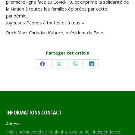
première ligne face au Covid-19, et exprime la solidarité de
la Nation à toutes les familles éplorées par cette
pandémie.
Joyeuses Pâques à toutes et à tous »
Roch Marc Christian Kaboré, président du Faso.
Partager cet article
Share
Share
Share
Share
on
on
on
on
Facebook
X
WhatsApp
LinkedIn
INFORMATIONS CONTACT
Adresse:
Palais présidentiel de Koulouba. Avenue de l´Indépendance,