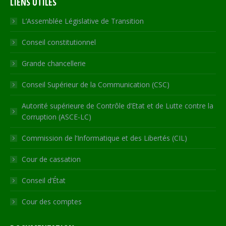
LIENS UTILES
opens
opens
opens
opens
page
in
in
in
in
opens
L’Assemblée Législative de Transition
new
new
new
new
in
Conseil constitutionnel
window
window
window
window
new
window
Grande chancellerie
Conseil Supérieur de la Communication (CSC)
Autorité supérieure de Contrôle d’Etat et de Lutte contre la
Corruption (ASCE-LC)
Commission de l’Informatique et des Libertés (CIL)
Cour de cassation
Conseil d’État
Cour des comptes