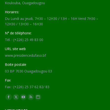
Koulouba, Ouagadougou
Horaires:
Du Lundi au jeudi, 7H30 – 12H30 / 13H – 16H Vend 7H30 –
12H30 / 13H30 – 16H30
N° de téléphone:
Tél. : (+226) 25 49 83 00
URL site web
www.presidencedufaso.bf
Boite postale
03 BP 7030 Ouagadougou 03
Fax
Fax : (+226) 25 37 62 82/ 83
Trouvez nous sur :
Facebook
X
YouTube
RSS
Site
page
page
page
page
Web