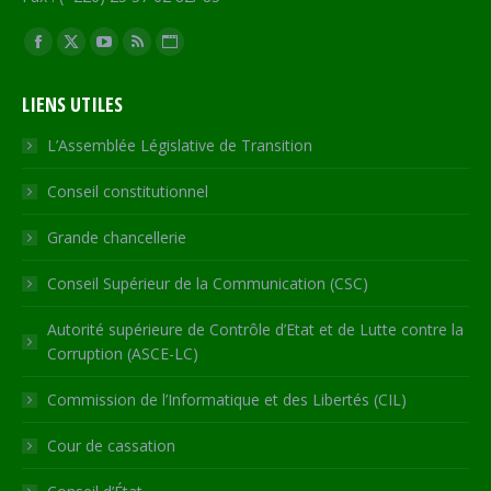
Trouvez nous sur :
Facebook
X
YouTube
RSS
Site
page
page
page
page
Web
LIENS UTILES
opens
opens
opens
opens
page
in
in
in
in
opens
L’Assemblée Législative de Transition
new
new
new
new
in
Conseil constitutionnel
window
window
window
window
new
window
Grande chancellerie
Conseil Supérieur de la Communication (CSC)
Autorité supérieure de Contrôle d’Etat et de Lutte contre la
Corruption (ASCE-LC)
Commission de l’Informatique et des Libertés (CIL)
Cour de cassation