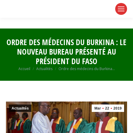
page
page
page
opens
opens
opens
in
in
in
new
new
new
window
window
window
ORDRE DES MÉDECINS DU BURKINA : LE
NOUVEAU BUREAU PRÉSENTÉ AU
PRÉSIDENT DU FASO
Vous êtes ici :
Accueil
Actualités
Ordre des médecins du Burkina…
Actualités
Mar
22
2019