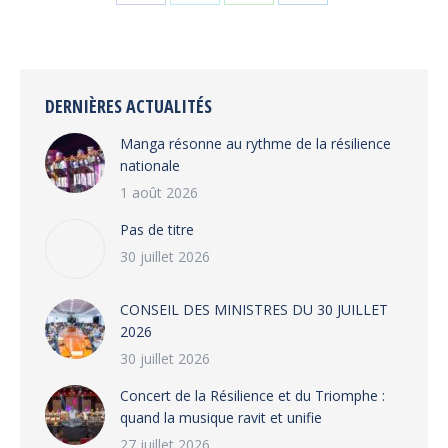
Share
Share
Share
Share
on
on
on
on
Facebook
X
WhatsApp
LinkedIn
DERNIÈRES ACTUALITÉS
Manga résonne au rythme de la résilience
nationale
1 août 2026
Pas de titre
30 juillet 2026
CONSEIL DES MINISTRES DU 30 JUILLET
2026
30 juillet 2026
‎​Concert de la Résilience et du Triomphe :
quand la musique ravit et unifie
27 juillet 2026