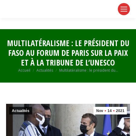
page
page
page
opens
opens
opens
in
in
in
new
new
new
window
window
window
MULTILATÉRALISME : LE PRÉSIDENT DU
FASO AU FORUM DE PARIS SUR LA PAIX
ET À LA TRIBUNE DE L’UNESCO
Vous êtes ici :
Accueil
Actualités
Multilatéralisme : le président du…
Actualités
Nov
14
2021