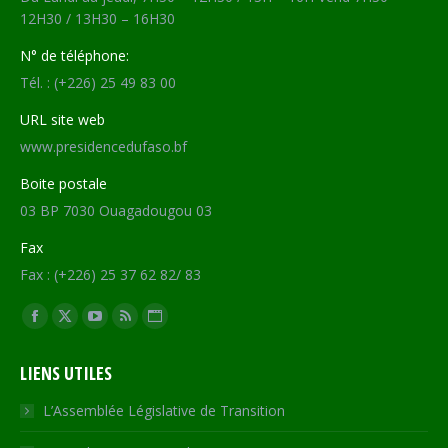
12H30 / 13H30 – 16H30
N° de téléphone:
Tél. : (+226) 25 49 83 00
URL site web
www.presidencedufaso.bf
Boite postale
03 BP 7030 Ouagadougou 03
Fax
Fax : (+226) 25 37 62 82/ 83
Trouvez nous sur :
Facebook
X
YouTube
RSS
Site
page
page
page
page
Web
LIENS UTILES
opens
opens
opens
opens
page
in
in
in
in
opens
L’Assemblée Législative de Transition
new
new
new
new
in