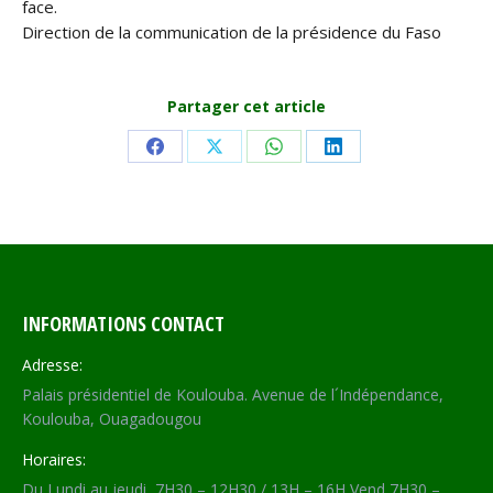
face.
Direction de la communication de la présidence du Faso
Partager cet article
Share
Share
Share
Share
on
on
on
on
Facebook
X
WhatsApp
LinkedIn
INFORMATIONS CONTACT
Adresse:
Palais présidentiel de Koulouba. Avenue de l´Indépendance,
Koulouba, Ouagadougou
Horaires:
Du Lundi au jeudi, 7H30 – 12H30 / 13H – 16H Vend 7H30 –