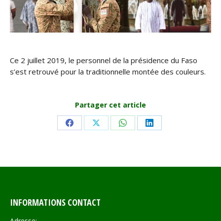
Ce 2 juillet 2019, le personnel de la présidence du Faso
s’est retrouvé pour la traditionnelle montée des couleurs.
Partager cet article
Share
Share
Share
Share
on
on
on
on
Facebook
X
WhatsApp
LinkedIn
INFORMATIONS CONTACT
Adresse: