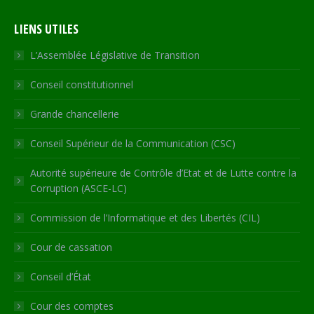
page
page
page
page
Web
LIENS UTILES
opens
opens
opens
opens
page
in
in
in
in
opens
L’Assemblée Législative de Transition
new
new
new
new
in
Conseil constitutionnel
window
window
window
window
new
window
Grande chancellerie
Conseil Supérieur de la Communication (CSC)
Autorité supérieure de Contrôle d’Etat et de Lutte contre la
Corruption (ASCE-LC)
Commission de l’Informatique et des Libertés (CIL)
Cour de cassation
Conseil d’État
Cour des comptes