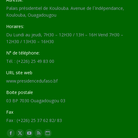
Palais présidentiel de Koulouba. Avenue de l´Indépendance,
Koulouba, Ouagadougou
Horaires:
Du Lundi au jeudi, 7H30 – 12H30 / 13H – 16H Vend 7H30 –
12H30 / 13H30 – 16H30
N° de téléphone:
Tél. : (+226) 25 49 83 00
URL site web
www.presidencedufaso.bf
Boite postale
03 BP 7030 Ouagadougou 03
Fax
Fax : (+226) 25 37 62 82/ 83
Trouvez nous sur :
Facebook
X
YouTube
RSS
Site