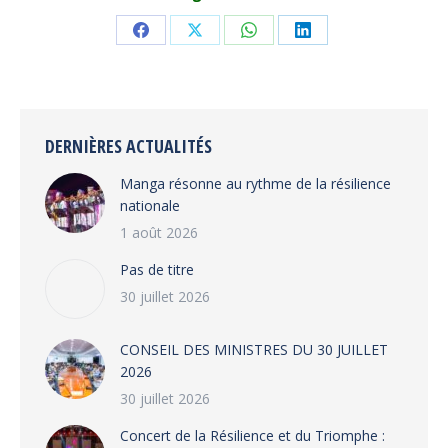
Share
Share
Share
Share
on
on
on
on
Facebook
X
WhatsApp
LinkedIn
DERNIÈRES ACTUALITÉS
Manga résonne au rythme de la résilience
nationale
1 août 2026
Pas de titre
30 juillet 2026
CONSEIL DES MINISTRES DU 30 JUILLET
2026
30 juillet 2026
‎​Concert de la Résilience et du Triomphe :