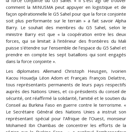
la force conjointe du G5 Sahel. « Il s’est agi de trouver
comment la MINUSMA peut appuyer en logistique et de
façon opérationnelle le G5 Sahel pour que la force conjointe
soit plus performante sur le terrain » a fait savoir Alpha
Barry. Le souhait des membres du G5 Sahel, selon le
ministre Barry est que « la coopération entre les deux
forces, qui se limitait à l’intérieur des frontières du Mali
puisse s’étendre sur l’ensemble de l’espace du G5 Sahel et
prendre en compte les sept bataillons qui sont engagés
dans la force conjointe ».
Les diplomates Allemand Christoph Heusgen, Ivoirien
Kacou Houadja Léon Adom et Français François Delattre,
tous représentants permanents de leurs pays respectifs
auprès des Nations Unies, et co-présidents du conseil de
sécurité, ont réaffirmé la solidarité, l’amitié et le soutien du
Conseil au Burkina Faso en guerre contre le terrorisme. «
Le Secrétaire Général des Nations Unies a instruit son
représentant spécial pour l’Afrique de l’Ouest, monsieur
Mohamed Ibn Chambas de concentrer les efforts de la