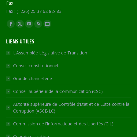
Fax
Fax : (+226) 25 37 62 82/ 83
Trouvez nous sur :
Facebook
X
YouTube
RSS
Site
page
page
page
page
Web
LIENS UTILES
opens
opens
opens
opens
page
in
in
in
in
opens
L’Assemblée Législative de Transition
new
new
new
new
in
Conseil constitutionnel
window
window
window
window
new
window
Grande chancellerie
Conseil Supérieur de la Communication (CSC)
Autorité supérieure de Contrôle d’Etat et de Lutte contre la
Corruption (ASCE-LC)
Commission de l’Informatique et des Libertés (CIL)
Cour de cassation