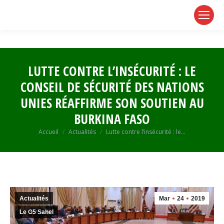
page
page
page
opens
opens
opens
in
in
in
new
new
new
window
window
window
LUTTE CONTRE L’INSÉCURITÉ : LE
CONSEIL DE SÉCURITÉ DES NATIONS
UNIES RÉAFFIRME SON SOUTIEN AU
BURKINA FASO
Vous êtes ici :
Accueil
Actualités
Lutte contre l’insécurité : le…
Actualités
Mar
24
2019
Le G5 Sahel